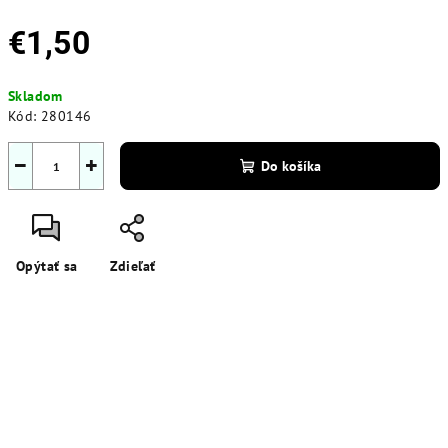
€1,50
Jednotková
Skladom
cena:
Kód:
280146
−
+
Do košíka
Opýtať sa
Zdieľať