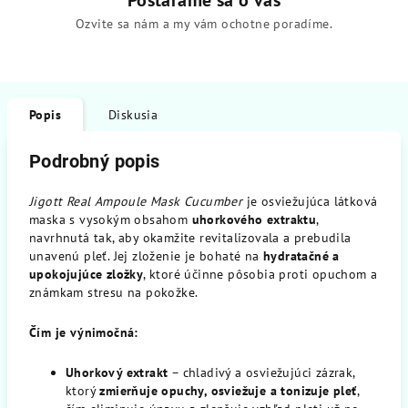
Postaráme sa o vás
Ozvite sa nám a my vám ochotne poradíme.
Popis
Diskusia
Podrobný popis
Jigott Real Ampoule Mask Cucumber
je osviežujúca látková
maska s vysokým obsahom
uhorkového extraktu
,
navrhnutá tak, aby okamžite revitalizovala a prebudila
unavenú pleť. Jej zloženie je bohaté na
hydratačné a
upokojujúce zložky
, ktoré účinne pôsobia proti opuchom a
známkam stresu na pokožke.
Čím je výnimočná:
Uhorkový extrakt
– chladivý a osviežujúci zázrak,
ktorý
zmierňuje opuchy, osviežuje a tonizuje pleť
,