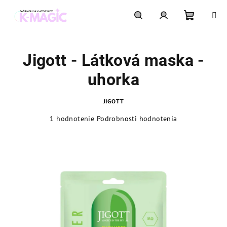
Prejsť
na
obsah
Nákupn
Hľadať
Prihlásenie
Jigott - Látková maska -
košík
uhorka
JIGOTT
Priemerné
1 hodnotenie
Podrobnosti hodnotenia
hodnotenie
produktu
je
5,0
z
5
hviezdičiek.