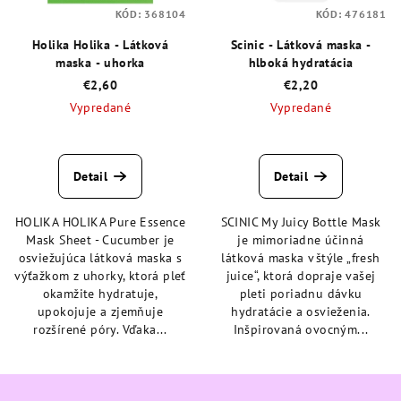
KÓD:
368104
KÓD:
476181
Holika Holika - Látková
Scinic - Látková maska -
maska - uhorka
hlboká hydratácia
€2,60
€2,20
Vypredané
Vypredané
Priemerné
Priemerné
hodnotenie
hodnotenie
produktu
produktu
Detail
Detail
je
je
5,0
5,0
HOLIKA HOLIKA Pure Essence
SCINIC My Juicy Bottle Mask
z
z
Mask Sheet - Cucumber je
je mimoriadne účinná
5
5
osviežujúca látková maska s
látková maska v štýle „fresh
hviezdičiek.
hviezdičiek.
výťažkom z uhorky, ktorá pleť
juice“, ktorá dopraje vašej
okamžite hydratuje,
pleti poriadnu dávku
upokojuje a zjemňuje
hydratácie a osvieženia.
rozšírené póry. Vďaka...
Inšpirovaná ovocným...
Z