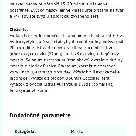
na tvár. Nechajte pôsobiť 15-20 minút a následne
odstráňte. Zvyšky masky jemne vmasírujte prstami na tvár
a krk, aby ste zvýšili absorpciu zvyšného séra.
Zloženie:
Voda, glycerín, karbomér, trietanolamín, disodná soľ EDTA,
hydroxyetylcelulóza, betaín, hyaluronát sodný, polysorbát
20, extrakt z listov Nelumbo Nucifera, cucumis sativus
(uhorkový) extrakt (27 mg), perlový extrakt, kolagénový
extrakt, Solanum tuberosum (zemiakový) extrakt z dužiny,
extrakt z plodov Punica Granatum, extrakt z citrusovej
kôry Unshiu, extrakt z orchidey, Výťažok z listov kamélie
japonskej, výťažok z plodov Opuntia Coccinellifera,
výťažok z ovocia Citrus Aurantium Dulcis (pomaranč),
fenoxyetanol, vôňa
Dodatočné parametre
Kategória
:
Maska