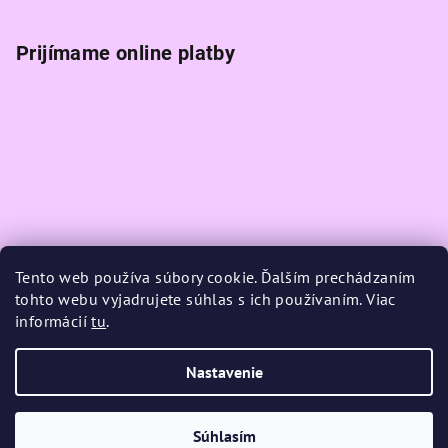
Prijímame online platby
Tento web používa súbory cookie. Ďalším prechádzaním
tohto webu vyjadrujete súhlas s ich používaním. Viac
informácií
tu
.
Nastavenie
Copyright 2026
K-magic
. Všetky práva vyhradené.
Upraviť
nastavenie cookies
Súhlasím