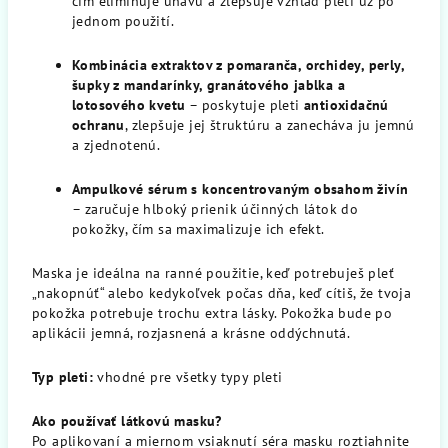
čím eliminuje únavu a zlepšuje vzhľad pleti už po
jednom použití.
Kombinácia extraktov z pomaranča, orchidey, perly,
šupky z mandarínky, granátového jablka a
lotosového kvetu
– poskytuje pleti
antioxidačnú
ochranu
, zlepšuje jej štruktúru a zanecháva ju jemnú
a zjednotenú.
Ampulkové sérum s koncentrovaným obsahom živín
– zaručuje hlboký prienik účinných látok do
pokožky, čím sa maximalizuje ich efekt.
Maska je ideálna na ranné použitie, keď potrebuješ pleť
„nakopnúť“ alebo kedykoľvek počas dňa, keď cítiš, že tvoja
pokožka potrebuje trochu extra lásky. Pokožka bude po
aplikácii jemná, rozjasnená a krásne oddýchnutá.
Typ pleti:
vhodné pre všetky typy pleti
Ako používať látkovú masku?
Po aplikovaní a miernom vsiaknutí séra masku roztiahnite