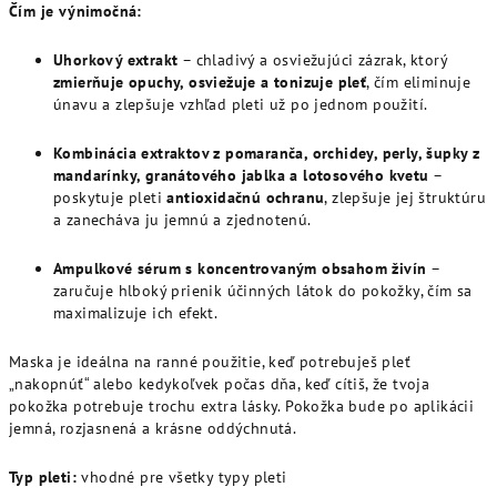
Čím je výnimočná:
Uhorkový extrakt
– chladivý a osviežujúci zázrak, ktorý
zmierňuje opuchy, osviežuje a tonizuje pleť
, čím eliminuje
únavu a zlepšuje vzhľad pleti už po jednom použití.
Kombinácia extraktov z pomaranča, orchidey, perly, šupky z
mandarínky, granátového jablka a lotosového kvetu
–
poskytuje pleti
antioxidačnú ochranu
, zlepšuje jej štruktúru
a zanecháva ju jemnú a zjednotenú.
Ampulkové sérum s koncentrovaným obsahom živín
–
zaručuje hlboký prienik účinných látok do pokožky, čím sa
maximalizuje ich efekt.
Maska je ideálna na ranné použitie, keď potrebuješ pleť
„nakopnúť“ alebo kedykoľvek počas dňa, keď cítiš, že tvoja
pokožka potrebuje trochu extra lásky. Pokožka bude po aplikácii
jemná, rozjasnená a krásne oddýchnutá.
Typ pleti:
vhodné pre všetky typy pleti