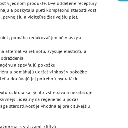
vosť v jednom produkte. Dve oddelené receptúry
ňajú a poskytujú pleti komplexnú starostlivosť
 pevnejšiu a viditeľne žiarivejšiu pleť.
iek, pomáha redukovať jemné vrásky a
 alternatíva retinolu, zvyšuje elasticitu a
podráždenia
lagénu a spevňujú pokožku
iéru a pomáhajú udržať vlhkosť v pokožke
leť a dodávajú jej potrebnú hydratáciu
xtúru, ktorá sa rýchlo vstrebáva a nezaťažuje
ýživnejší, ideálny na regeneráciu počas
age starostlivosť je vhodná aj pre citlivejšiu
knózna, s vráskami, citlivá