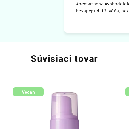
Anemarrhena Asphodeloide
hexapeptid-12, vôňa, he
Súvisiaci tovar
Vegan