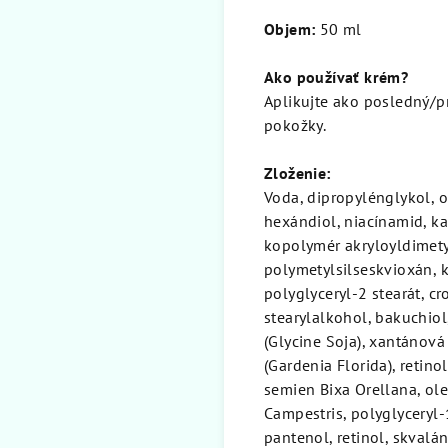
Objem:
50 ml
Ako používať krém?
Aplikujte ako posledný/pr
pokožky.
Zloženie:
Voda, dipropylénglykol, o
hexándiol, niacínamid, ka
kopolymér akryloyldimety
polymetylsilseskvioxán, k
polyglyceryl-2 stearát, cr
stearylalkohol, bakuchiol,
(Glycine Soja), xantánová
(Gardenia Florida), retin
semien Bixa Orellana, ole
Campestris, polyglyceryl-
pantenol, retinol, skvalá