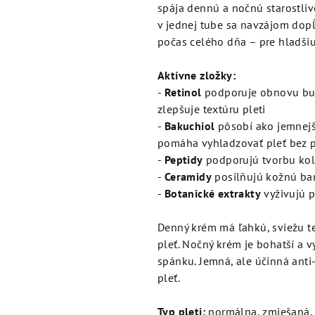
je
spája dennú a nočnú starostli
5,0
v jednej tube sa navzájom dopĺ
z
počas celého dňa – pre hladšiu,
5
hviezdičiek.
Aktívne zložky:
-
Retinol
podporuje obnovu bun
zlepšuje textúru pleti
-
Bakuchiol
pôsobí ako jemnejšia
pomáha vyhladzovať pleť bez 
-
Peptidy
podporujú tvorbu ko
-
Ceramidy
posilňujú kožnú bar
-
Botanické extrakty
vyživujú p
Denný krém má ľahkú, sviežu te
pleť. Nočný krém je bohatší a v
spánku. Jemná, ale účinná anti-
pleť.
Typ pleti:
normálna, zmiešaná, a