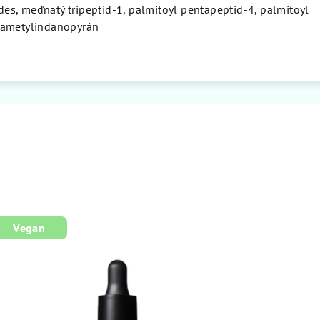
s, meďnatý tripeptid-1, palmitoyl pentapeptid-4, palmitoyl
xametylindanopyrán
Vegan