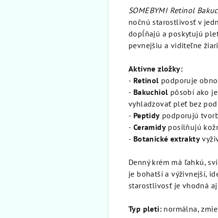
SOMEBYMI Retinol Bakuc
nočnú starostlivosť v je
dopĺňajú a poskytujú ple
pevnejšiu a viditeľne žiari
Aktívne zložky:
-
Retinol
podporuje obnov
-
Bakuchiol
pôsobí ako jem
vyhladzovať pleť bez pod
-
Peptidy
podporujú tvor
-
Ceramidy
posilňujú kož
-
Botanické extrakty
vyživ
Denný krém má ľahkú, svie
je bohatší a výživnejší, 
starostlivosť je vhodná aj 
Typ pleti:
normálna, zmieš