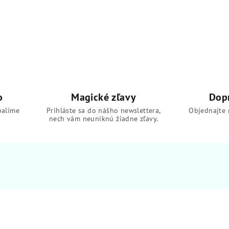
o
Magické zľavy
Dop
balíme
Prihláste sa do nášho newslettera,
Objednajte 
nech vám neuniknú žiadne zľavy.