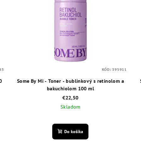
83
KÓD:
395911
0
Some By Mi - Toner - bublinkový s retinolom a
bakuchiolom 100 ml
€22,50
Skladom
Priemerné
hodnotenie
Do košíka
produktu
je