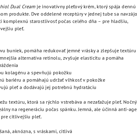
hiol Dual Cream
je inovatívny pleťový krém, ktorý spája dennú
dnom produkte. Dve oddelené receptúry v jednej tube sa navzáj
ti komplexnú starostlivosť počas celého dňa – pre hladšiu,
vejšiu pleť.
u buniek, pomáha redukovať jemné vrásky a zlepšuje textúru 
nejšia alternatíva retinolu, zvyšuje elasticitu a pomáha
ráždenia
bu kolagénu a spevňujú pokožku
nú bariéru a pomáhajú udržať vlhkosť v pokožke
ujú pleť a dodávajú jej potrebnú hydratáciu
žu textúru, ktorá sa rýchlo vstrebáva a nezaťažuje pleť. Nočn
ideálny na regeneráciu počas spánku. Jemná, ale účinná anti-age
pre citlivejšiu pleť.
aná, aknózna, s vráskami, citlivá