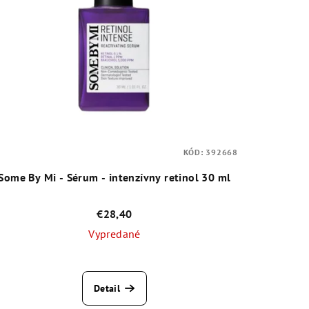
KÓD:
392668
Some By Mi - Sérum - intenzívny retinol 30 ml
€28,40
Vypredané
Priemerné
hodnotenie
Detail
produktu
je