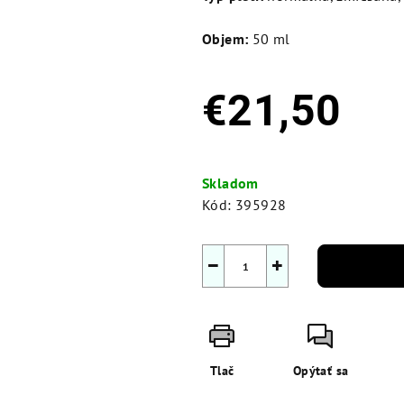
Objem:
50 ml
€21,50
Jednotková
cena:
Skladom
Kód:
395928
−
+
Tlač
Opýtať sa