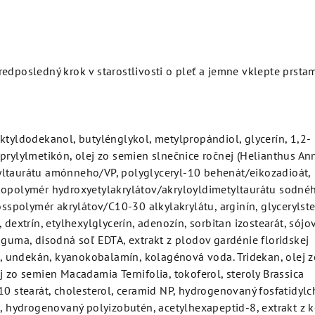
edposledný krok v starostlivosti o pleť a jemne vklepte prsta
ktyldodekanol, butylénglykol, metylpropándiol, glycerín, 1,2-
prylylmetikón, olej zo semien slnečnice ročnej (Helianthus An
ltaurátu amónneho/VP, polyglyceryl-10 behenát/eikozadioát,
opolymér hydroxyetylakrylátov/akryloyldimetyltaurátu sodného,
osspolymér akrylátov/C10-30 alkylakrylátu, arginín, glycerylste
 dextrín, etylhexylglycerín, adenozín, sorbitan izostearát, sójov
 guma, disodná soľ EDTA, extrakt z plodov gardénie floridskej
ol, undekán, kyanokobalamín, kolagénová voda. Tridekan, olej z
j zo semien Macadamia Ternifolia, tokoferol, steroly Brassica
10 stearát, cholesterol, ceramid NP, hydrogenovaný fosfatidylc
n, hydrogenovaný polyizobutén, acetylhexapeptid-8, extrakt z 