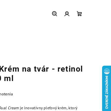
Hľadať
Prihlásenie
Nákupný
košík
rém na tvár - retinol
0 ml
notenia
Dual Cream
je inovatívny pleťový krém, ktorý