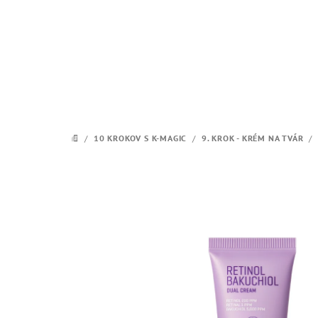
Prejsť
na
obsah
/
10 KROKOV S K-MAGIC
/
9. KROK - KRÉM NA TVÁR
/
DOMOV