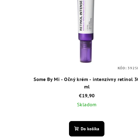
KÓD:
3925
Some By Mi - Očný krém - intenzívny retinol 3
ml
€19,90
Skladom
Priemerné
hodnotenie
Do košíka
produktu
je