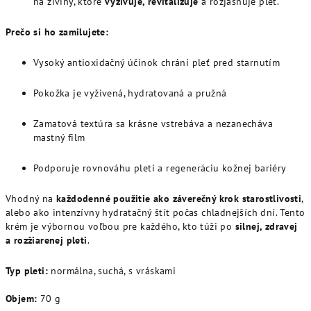
na živiny, ktoré
vyživuje, revitalizuje
a rozjasňuje pleť.
Prečo si ho zamilujete:
Vysoký antioxidačný účinok chráni pleť pred starnutím
Pokožka je vyživená, hydratovaná a pružná
Zamatová textúra sa krásne vstrebáva a nezanecháva
mastný film
Podporuje rovnováhu pleti a regeneráciu kožnej bariéry
Vhodný na
každodenné použitie ako záverečný krok starostlivosti
,
alebo ako intenzívny hydratačný štít počas chladnejších dní. Tento
krém je výbornou voľbou pre každého, kto túži po
silnej, zdravej
a rozžiarenej pleti
.
Typ pleti:
normálna, suchá, s vráskami
Objem:
70 g