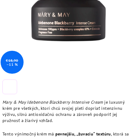
€18,90
–11 %
Mary & May Idebenone Blackberry Intensive Cream
je luxusný
krém pre všetkých, ktorí chcú svojej pleti dopriať intenzívnu
výživu, silnú antioxidačnú ochranu a zároveň podporiť jej
pružnosť a žiarivý vzhľad.
Tento výnimočný krém má
pevnejšiu, „žuvaciu“ textúru
, ktorá sa