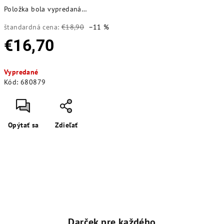
Položka bola vypredaná…
štandardná cena:
€18,90
–11 %
€16,70
Jednotková
Vypredané
cena:
Kód:
680879
Opýtať sa
Zdieľať
Darček pre každého