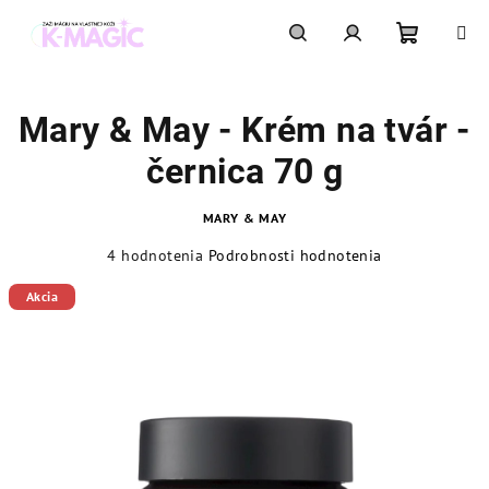
Prejsť
na
obsah
Nákupn
Hľadať
Prihlásenie
Mary & May - Krém na tvár -
košík
černica 70 g
MARY & MAY
Priemerné
4 hodnotenia
Podrobnosti hodnotenia
hodnotenie
produktu
Akcia
je
5,0
z
5
hviezdičiek.