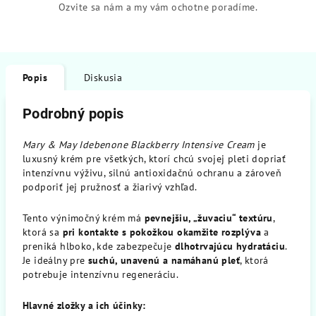
Ozvite sa nám a my vám ochotne poradíme.
Popis
Diskusia
Podrobný popis
Mary & May Idebenone Blackberry Intensive Cream
je
luxusný krém pre všetkých, ktorí chcú svojej pleti dopriať
intenzívnu výživu, silnú antioxidačnú ochranu a zároveň
podporiť jej pružnosť a žiarivý vzhľad.
Tento výnimočný krém má
pevnejšiu, „žuvaciu“ textúru
,
ktorá sa
pri kontakte s pokožkou okamžite rozplýva
a
preniká hlboko, kde zabezpečuje
dlhotrvajúcu hydratáciu
.
Je ideálny pre
suchú, unavenú a namáhanú pleť
, ktorá
potrebuje intenzívnu regeneráciu.
Hlavné zložky a ich účinky: