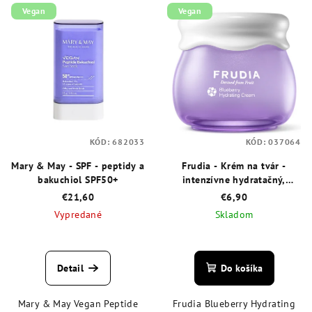
Vegan
Vegan
KÓD:
682033
KÓD:
037064
Mary & May - SPF - peptidy a
Frudia - Krém na tvár -
bakuchiol SPF50+
intenzívne hydratačný,
čučoriedka mini 10 ml
€21,60
€6,90
Vypredané
Skladom
Priemerné
Priemerné
hodnotenie
hodnotenie
produktu
produktu
Detail
Do košíka
je
je
4,6
4,9
Mary & May Vegan Peptide
Frudia Blueberry Hydrating
z
z