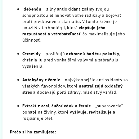
Idebenón
– silný antioxidant známy svojou
schopnosťou eliminovať voľné radikály a bojovať
proti predčasnému starnutiu. V tomto kréme je
použitý v technológii, ktorá
zlepšuje jeho
rozpustnosť a vstrebateľnosť
, čo maximalizuje jeho
účinnosť.
Ceramidy
– posilňujú
ochrannú bariéru pokožky
,
chránia ju pred vonkajšími vplyvmi a zabraňujú
vysušeniu.
Antokyány z černíc
– najvýkonnejšie antioxidanty zo
všetkých flavonoidov, ktoré
neutralizujú oxidačný
stres
a dodávajú pleti zdravý, mladistvý vzhľad.
Extrakt z acai, čučoriedok a černíc
– „superovocie“
bohaté na živiny, ktoré
vyživuje, revitalizuje
a
rozjasňuje pleť.
Prečo si ho zamilujete: