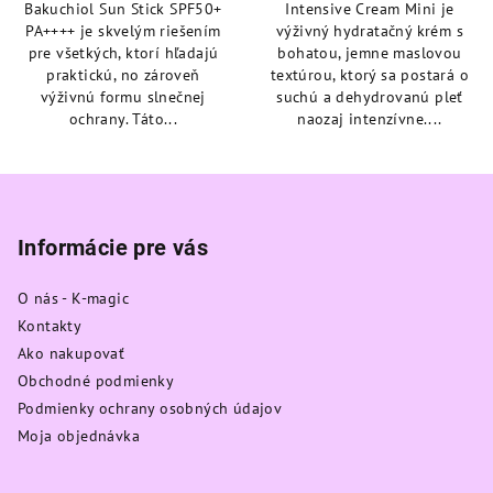
Bakuchiol Sun Stick SPF50+
Intensive Cream Mini je
5
5
PA++++ je skvelým riešením
výživný hydratačný krém s
hviezdičiek.
hviezdičiek.
pre všetkých, ktorí hľadajú
bohatou, jemne maslovou
praktickú, no zároveň
textúrou, ktorý sa postará o
výživnú formu slnečnej
suchú a dehydrovanú pleť
ochrany. Táto...
naozaj intenzívne....
Z
á
p
Informácie pre vás
ä
O nás - K-magic
t
Kontakty
i
Ako nakupovať
e
Obchodné podmienky
Podmienky ochrany osobných údajov
Moja objednávka