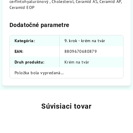
cerfintohyalurónový , Cholesterol, Ceramid AS, Ceramid AP,
Ceramid EOP
Dodatočné parametre
Kategória
:
9. krok - krém na tvár
EAN
:
8809670680879
Druh produktu
:
Krém na tvár
Položka bola vypredaná…
Súvisiaci tovar