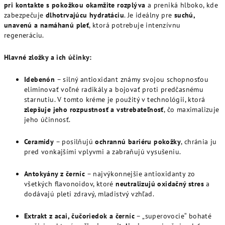
pri kontakte s pokožkou okamžite rozplýva
a preniká hlboko, kde
zabezpečuje
dlhotrvajúcu hydratáciu
. Je ideálny pre
suchú,
unavenú a namáhanú pleť
, ktorá potrebuje intenzívnu
regeneráciu.
Hlavné zložky a ich účinky:
Idebenón
– silný antioxidant známy svojou schopnosťou
eliminovať voľné radikály a bojovať proti predčasnému
starnutiu. V tomto kréme je použitý v technológii, ktorá
zlepšuje jeho rozpustnosť a vstrebateľnosť
, čo maximalizuje
jeho účinnosť.
Ceramidy
– posilňujú
ochrannú bariéru pokožky
, chránia ju
pred vonkajšími vplyvmi a zabraňujú vysušeniu.
Antokyány z černíc
– najvýkonnejšie antioxidanty zo
všetkých flavonoidov, ktoré
neutralizujú oxidačný stres
a
dodávajú pleti zdravý, mladistvý vzhľad.
Extrakt z acai, čučoriedok a černíc
– „superovocie“ bohaté