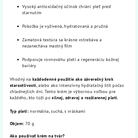
Vysoký antioxidačný účinok chráni pleť pred
starnutím
Pokožka je vyživená, hydratovaná a pružná
Zamatová textúra sa krásne vstrebáva a
nezanecháva mastný film
Podporuje rovnováhu pleti a regeneráciu kožnej
bariéry
Vhodný na
každodenné použitie ako záverečný krok
starostlivosti
, alebo ako intenzívny hydratačný štít počas
chladnejších dní. Tento krém je výbornou voľbou pre
každého, kto túži po
silnej, zdravej a rozžiarenej pleti
.
Typ pleti:
normálna, suchá, s vráskami
Objem:
70 g
Ako používať krém na tvár?