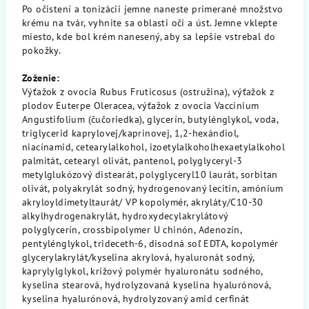
Po očistení a tonizácii jemne naneste primerané množstvo
krému na tvár, vyhnite sa oblasti očí a úst. Jemne vklepte
miesto, kde bol krém nanesený, aby sa lepšie vstrebal do
pokožky.
Zoženie:
Výťažok z ovocia Rubus Fruticosus (ostružina), výťažok z
plodov Euterpe Oleracea, výťažok z ovocia Vaccinium
Angustifolium (čučoriedka), glycerín, butylénglykol, voda,
triglycerid kaprylovej/kaprinovej, 1,2-hexándiol,
niacínamid, cetearylalkohol, izoetylalkoholhexaetylalkohol
palmitát, cetearyl olivát, pantenol, polyglyceryl-3
metylglukózový distearát, polyglyceryl10 laurát, sorbitan
olivát, polyakrylát sodný, hydrogenovaný lecitín, amónium
akryloyldimetyltaurát/ VP kopolymér, akryláty/C10-30
alkylhydrogenakrylát, hydroxydecylakrylátový
polyglycerín, crossbipolymer U chinón, Adenozín,
pentylénglykol, trideceth-6, disodná soľ EDTA, kopolymér
glycerylakrylát/kyselina akrylová, hyaluronát sodný,
kaprylylglykol, krížový polymér hyaluronátu sodného, ​​
kyselina stearová, hydrolyzovaná kyselina hyalurónová,
kyselina hyalurónová, hydrolyzovaný amid cerfinát