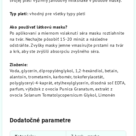
svojej pleti výživný jahodový milkshake v podobe masky.
Typ pleti:
vhodný pre všetky typy pleti
Ako používať látkovú masku?
Po aplikovaní a miernom vsiaknutí séra masku roztiahnite
na tvár. Nechajte pôsobiť 15-20 minút a následne
odstráňte. Zvyšky masky jemne vmasírujte prstami na tvár
a krk, aby ste zvýšili absorpciu zvyšného séra.
Zloženie:
Voda, glycerín, dipropylénglykol, 1,2-hexándiol, betaín,
alantoín, trometamín, karbomér, tokoferylacetát,
polyglyceryl-4-kaprát, etylhexylglycerín, disodná soľ EDTA,
parfum, výťažok z ovocia Punica Granatum, extrakt z
ovocia Solanum Tomatolycopersicum Glykol, Limonén
Dodatočné parametre