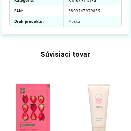
Kategória
:
7. krok - maska
EAN
:
8809747939855
Druh produktu
:
Maska
Súvisiaci tovar