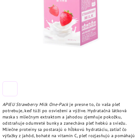
APIEU Strawberry Milk One-Pack
je presne to, čo vaša pleť
potrebuje, keď túži po osviežení a výžive. Hydratačná látková
maska s mliečnym extraktom a jahodou zjemňuje pokožku,
odstraňuje odumreté bunky a zanecháva pleť hebkú a sviežu.
Mliečne proteíny sa postarajú o hĺbkovú hydratáciu, zatiaľ čo
výťažky z jahôd, bohaté na vitamín C, pleť rozjasňujú a pomáhajú