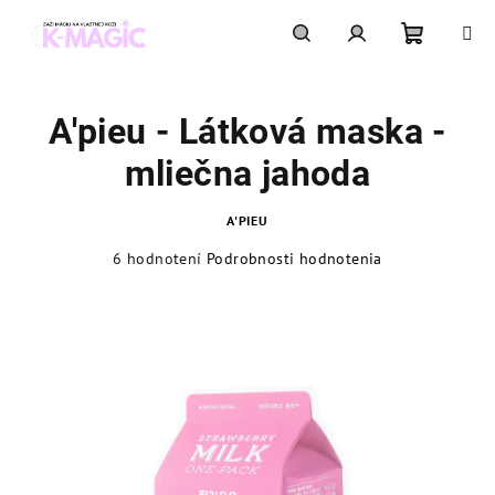
Prejsť
na
obsah
Nákupn
Hľadať
Prihlásenie
A'pieu - Látková maska -
košík
mliečna jahoda
A'PIEU
Priemerné
6 hodnotení
Podrobnosti hodnotenia
hodnotenie
produktu
je
5,0
z
5
hviezdičiek.