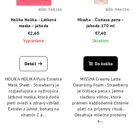
KÓD:
368166
KÓD:
946334
Holika Holika - Látková
Missha - Čistiaca pena -
maska - jahoda
jahoda 170 ml
€2,60
€7,40
Vypredané
Skladom
Priemerné
Priemerné
hodnotenie
hodnotenie
produktu
produktu
Detail
Do košíka
je
je
5,0
4,7
HOLIKA HOLIKA Pure Essence
MISSHA Creamy Latte
z
z
Mask Sheet - Strawberry je
Cleansing Foam - Strawberry
5
5
rozjasňujúca a vyživujúca
je čistiaca pena s jemne
hviezdičiek.
hviezdičiek.
látková maska, ktorá dodá
sladkou vôňou, ktorá
pleti svieži a zdravý vzhľad.
premení každodenné čistenie
Extrakt z jahôd, bohatý na
pleti na príjemný rituál.
vitamín C a...
Obsahuje mliečne proteíny
a...