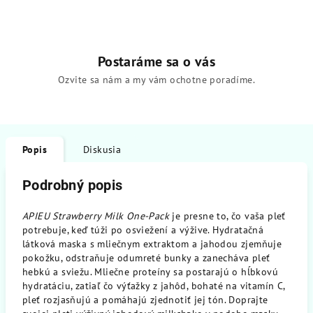
Postaráme sa o vás
Ozvite sa nám a my vám ochotne poradíme.
Popis
Diskusia
Podrobný popis
APIEU Strawberry Milk One-Pack
je presne to, čo vaša pleť
potrebuje, keď túži po osviežení a výžive. Hydratačná
látková maska s mliečnym extraktom a jahodou zjemňuje
pokožku, odstraňuje odumreté bunky a zanecháva pleť
hebkú a sviežu. Mliečne proteíny sa postarajú o hĺbkovú
hydratáciu, zatiaľ čo výťažky z jahôd, bohaté na vitamín C,
pleť rozjasňujú a pomáhajú zjednotiť jej tón. Doprajte