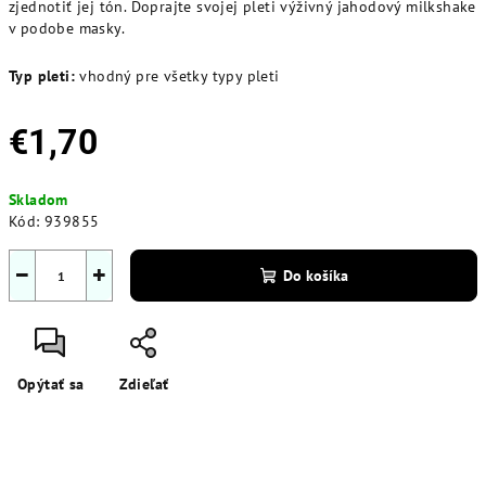
zjednotiť jej tón. Doprajte svojej pleti výživný jahodový milkshake
v podobe masky.
Typ pleti:
vhodný pre všetky typy pleti
€1,70
Jednotková
Skladom
cena:
Kód:
939855
−
+
Do košíka
Opýtať sa
Zdieľať