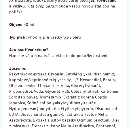
Ak hľadáte produkt, ktorý dodá vašej pleti
jas, rovnováhu
a výživu
,
Vita Drop Serum
bude vašou novou stálicou na
poličke.
Objem:
30 ml
Typ pleti:
vhodný pre všetky typy pleti
Ako používať sérum?
Naneste sérum na tvár a vklepte do pokožky prstami.
Zloženie:
Rakytníkový extrakt, Glycerín, Butylénglykol, Niacínamid,
Kaprylové/kaprinové triglyceridy, 1,2-Hexanediol, Betaín,
Olej zo semien Limnanthes Alba, Glyceryl stearát,
Propanediol, Voda, Glycereth-26, Cetearyl olivát, Karbomér,
Sorbitan olivát, Trometamín, Extrakt z koreňa Coptis
Japonica, Sodná soľ polyakryloyldimetyltaurátu,
Hydrogenovaný polydecén, Etylhexylglycerín, Disodná soľ
EDTA, Biosacharidová guma-1, Extrakt z kvetov Melia
Azadirachta, Extrakt z listov bazalky Ocimum Sanctum, Olej
z rakytníka, Extrakt z listov Melia Azadirachta, Panthenol,