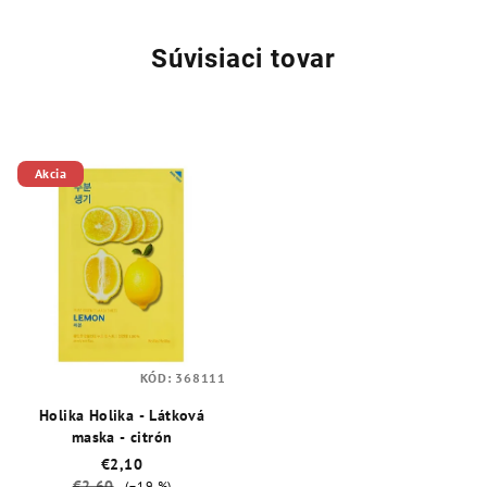
Súvisiaci tovar
Akcia
KÓD:
368111
Holika Holika - Látková
maska - citrón
€2,10
€2,60
(–19 %)