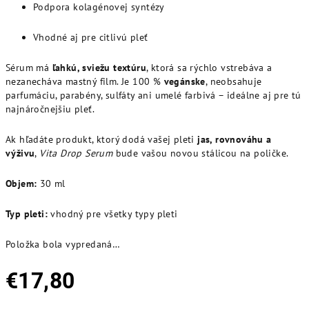
Podpora kolagénovej syntézy
Vhodné aj pre citlivú pleť
Sérum má
ľahkú, sviežu textúru
, ktorá sa rýchlo vstrebáva a
nezanecháva mastný film. Je 100 %
vegánske
, neobsahuje
parfumáciu, parabény, sulfáty ani umelé farbivá – ideálne aj pre tú
najnáročnejšiu pleť.
Ak hľadáte produkt, ktorý dodá vašej pleti
jas, rovnováhu a
výživu
,
Vita Drop Serum
bude vašou novou stálicou na poličke.
Objem:
30 ml
Typ pleti:
vhodný pre všetky typy pleti
Položka bola vypredaná…
€17,80
Jednotková