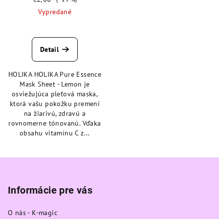
Vypredané
Priemerné
hodnotenie
produktu
Detail
je
5,0
HOLIKA HOLIKA Pure Essence
z
Mask Sheet - Lemon je
5
osviežujúca pleťová maska,
hviezdičiek.
ktorá vašu pokožku premení
na žiarivú, zdravú a
rovnomerne tónovanú. Vďaka
obsahu vitamínu C z...
Z
á
p
Informácie pre vás
ä
O nás - K-magic
t