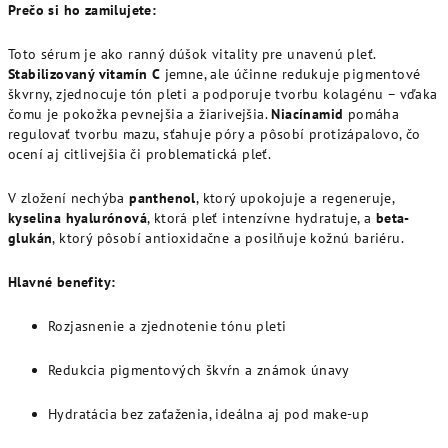
Prečo si ho zamilujete:
Toto sérum je ako ranný dúšok vitality pre unavenú pleť.
Stabilizovaný vitamín C
jemne, ale účinne redukuje pigmentové
škvrny, zjednocuje tón pleti a podporuje tvorbu kolagénu – vďaka
čomu je pokožka pevnejšia a žiarivejšia.
Niacínamid
pomáha
regulovať tvorbu mazu, sťahuje póry a pôsobí protizápalovo, čo
ocení aj citlivejšia či problematická pleť.
V zložení nechýba
panthenol
, ktorý upokojuje a regeneruje,
kyselina hyalurónová
, ktorá pleť intenzívne hydratuje, a
beta-
glukán
, ktorý pôsobí antioxidačne a posilňuje kožnú bariéru.
Hlavné benefity:
Rozjasnenie a zjednotenie tónu pleti
Redukcia pigmentových škvŕn a známok únavy
Hydratácia bez zaťaženia, ideálna aj pod make-up