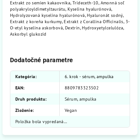
Extrakt zo semien kakaovníka, Trideceth-10, Amonná soľ
polyakryloyldimetyltaurátu, Kyselina hyalurónová,
Hydrolyzovaná kyselina hyalurónová, Hyaluronát sodný,
Extrakt z koreňa kurkumy, Extrakt z Corallina Officinalis, 3-
O-etyl kyselina askorbová, Dextrín, Hydroxyetylcelulóza,
Askorbyl glukozid
Dodatočné parametre
Kategória
:
6. krok - sérum, ampulka
EAN
:
8809783323502
Druh produktu
:
Sérum, ampulka
Zloženie
:
Vegan
Položka bola vypredaná…