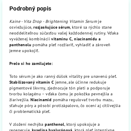
Podrobný popis
Kaine - Vita Drop - Brightening Vitamin Serum
je
osviežujúce,
rozjasňujúce sérum
, ktoré sa rýchlo stane
neoddeliteľnou súčasťou vašej každodennej rutiny. Vďaka
vyváženej kombinácii
vitamínu C, niacínamidu a
panthenolu
pomáha pleť rozžiariť, vyhladiť a zároveň
jemne upokojiť.
Prečo si ho zamilujete:
Toto sérum je ako ranný dúšok vitality pre unavenú pleť.
Stabilizovaný vitamín C
jemne, ale účinne redukuje
pigmentové škvrny, zjednocuje tón pleti a podporuje
tvorbu kolagénu – vďaka čomu je pokožka pevnejšia a
žiarivejšia.
Niacínamid
pomáha regulovať tvorbu mazu,
sťahuje póry a pôsobí protizápalovo, čo ocení aj citlivejšia
či problematická pleť.
V zložení nechýba
panthenol
, ktorý upokojuje a
regeneruje,
kyselina hyalurónová
, ktorá pleť intenzívne