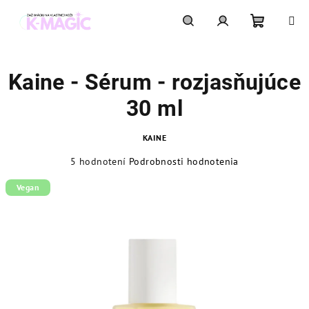
Prejsť
na
obsah
Nákupn
Hľadať
Prihlásenie
Kaine - Sérum - rozjasňujúce
košík
30 ml
KAINE
Priemerné
5 hodnotení
Podrobnosti hodnotenia
hodnotenie
produktu
Vegan
je
4,6
z
5
hviezdičiek.