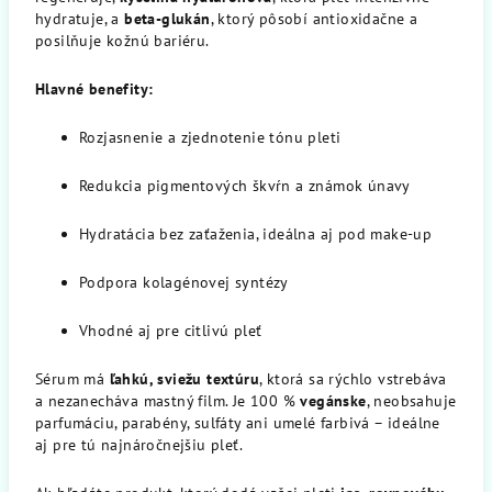
hydratuje, a
beta-glukán
, ktorý pôsobí antioxidačne a
posilňuje kožnú bariéru.
Hlavné benefity:
Rozjasnenie a zjednotenie tónu pleti
Redukcia pigmentových škvŕn a známok únavy
Hydratácia bez zaťaženia, ideálna aj pod make-up
Podpora kolagénovej syntézy
Vhodné aj pre citlivú pleť
Sérum má
ľahkú, sviežu textúru
, ktorá sa rýchlo vstrebáva
a nezanecháva mastný film. Je 100 %
vegánske
, neobsahuje
parfumáciu, parabény, sulfáty ani umelé farbivá – ideálne
aj pre tú najnáročnejšiu pleť.