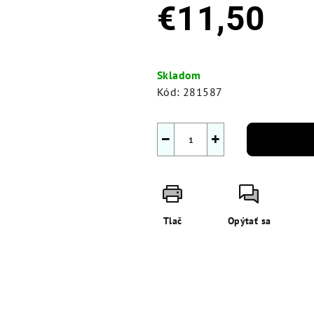
€11,50
Jednotková
cena:
Skladom
Kód:
281587
−
+
Tlač
Opýtať sa