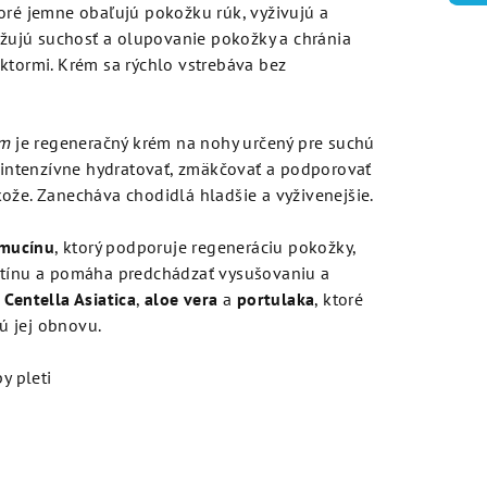
oré jemne obaľujú pokožku rúk, vyživujú a
nižujú suchosť a olupovanie pokožky a chránia
ktormi. Krém sa rýchlo vstrebáva bez
am
je regeneračný krém na nohy určený pre suchú
ntenzívne hydratovať, zmäkčovať a podporovať
ože. Zanecháva chodidlá hladšie a vyživenejšie.
 mucínu
, ktorý podporuje regeneráciu pokožky,
stínu a pomáha predchádzať vysušovaniu a
ú
Centella Asiatica
,
aloe vera
a
portulaka
, ktoré
ú jej obnovu.
y pleti