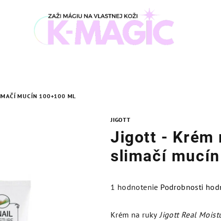
LIMAČÍ MUCÍN 100+100 ML
JIGOTT
Jigott - Krém 
slimačí mucí
Priemerné
1 hodnotenie
Podrobnosti hod
hodnotenie
produktu
Krém na ruky
Jigott Real Moist