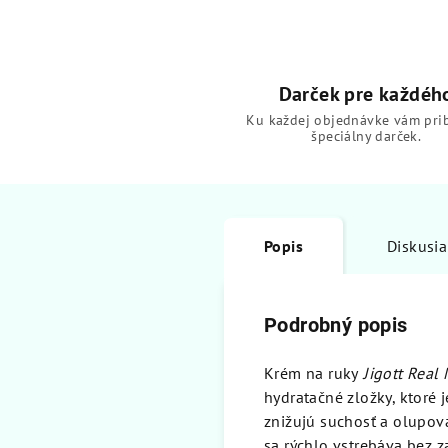
Darček pre každéh
Ku každej objednávke vám pri
špeciálny darček.
Popis
Diskusia
Podrobný popis
Krém na ruky
Jigott Real
hydratačné zložky, ktoré 
znižujú suchosť a olupov
sa rýchlo vstrebáva bez z