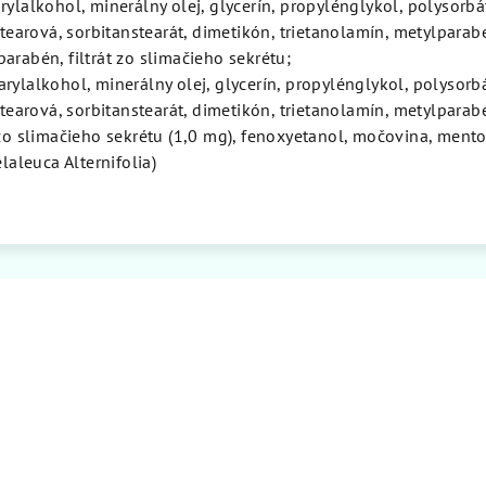
rylalkohol, minerálny olej, glycerín, propylénglykol, polysorbá
stearová, sorbitanstearát, dimetikón, trietanolamín, metylparab
arabén, filtrát zo slimačieho sekrétu;
rylalkohol, minerálny olej, glycerín, propylénglykol, polysorb
stearová, sorbitanstearát, dimetikón, trietanolamín, metylparab
 zo slimačieho sekrétu (1,0 mg), fenoxyetanol, močovina, mento
elaleuca Alternifolia)