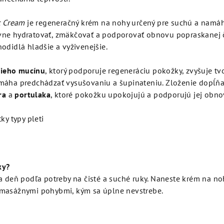
t Cream
je regeneračný krém na nohy určený pre suchú a namá
vne hydratovať, zmäkčovať a podporovať obnovu popraskanej 
odidlá hladšie a vyživenejšie.
ačieho mucínu
, ktorý podporuje regeneráciu pokožky, zvyšuje tv
máha predchádzať vysušovaniu a šupinateniu. Zloženie dopĺňa
ra
a
portulaka
, ktoré pokožku upokojujú a podporujú jej obno
ky typy pleti
ky?
a deň podľa potreby na čisté a suché ruky. Naneste krém na no
 masážnymi pohybmi, kým sa úplne nevstrebe.