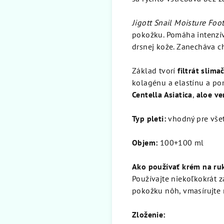
Jigott Snail Moisture Foo
pokožku. Pomáha intenzí
drsnej kože. Zanecháva ch
Základ tvorí
filtrát slim
kolagénu a elastínu a po
Centella Asiatica
,
aloe ve
Typ pleti:
vhodný pre všet
Objem:
100+100 ml
Ako používať krém na ru
Používajte niekoľkokrát z
pokožku nôh, vmasírujte
Zloženie: