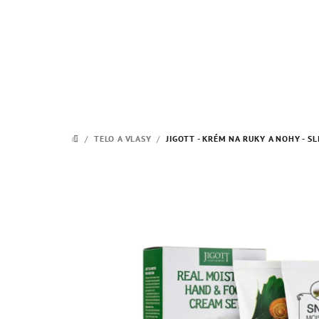
Prejsť
na
obsah
/
TELO A VLASY
/
JIGOTT - KRÉM NA RUKY A NOHY - S
DOMOV