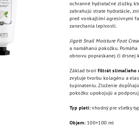
je
ochranné hydratačné zložky, kt
5,0
zabraňujú strate hydratácie, z
z
pred vonkajšími agresívnymi fa
5
zanechania lepivosti.
hviezdičiek.
Jigott Snail Moisture Foot Cre
a namáhanú pokožku. Pomáha i
obnovu popraskanej či drsnej k
Základ tvorí
filtrát slimačieho
zvyšuje tvorbu kolagénu a ela
šupinateniu. Zloženie dopĺňaj
pokožku upokojujú a podporuj
Typ pleti:
vhodný pre všetky typ
Objem:
100+100 ml