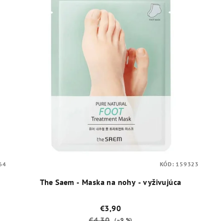
64
KÓD:
159323
The Saem - Maska na nohy - vyživujúca
€3,90
€4,30
(–9 %)