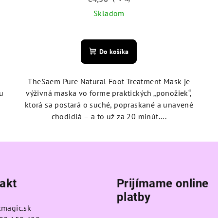
Skladom
Priemerné
hodnotenie
Do košíka
produktu
je
m
5,0
TheSaem Pure Natural Foot Treatment Mask je
z
ku
výživná maska vo forme praktických „ponožiek“,
5
ktorá sa postará o suché, popraskané a unavené
hviezdičiek.
chodidlá – a to už za 20 minút....
akt
Prijímame online
platby
kmagic.sk