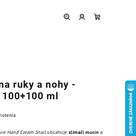
Hľadať
Prihlásenie
Nákupný
košík
na ruky a nohy -
n 100+100 ml
notenia
ure Hand Cream Snail
obsahuje
slimačí mucín
a