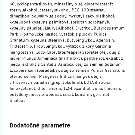
60, cyklopentasiloxán, minerálny olej, glycerylstearát,
stearylalkohol, cetearylalkohol, PEG-100 stearát,
dimetikón, polyakrylát sodný, myristyl-sekviolalkohol,
kyselinová kyselina palmitová, sorbitan sorbitanylu
kyseliny palmitej, Lauryl Alkohol, Erytritol, Butyrospermum
Parkii (bambucké maslo), výťažok z plodov Punica
Granatum, kyselina stearová, Butylénglykol, Adenozín,
Trideceth-6, Propylénglykol, výťažok z kôry Garcinia
mangostana, Coco-Caprylate/VraperaGaprate) olej, olej z
jadier Prunus Armeniaca (marhuľový), panthenol, extrakt z
medu, extrakt z Centella Asiatica, olej zo semien Solanum
Lycopersicum (paradajka), olej zo semien Punica Granatum,
olej zo semien Mangifera Indica (mango), olej z
citrusových paradisi (grep, tokoferol), EDTA disodná,
fenoxyetanol, chlórfenezín, 1,2-hexándiol, vôňa, limonén,
butylfenyl metylpropional, citral, kumarín, geraniol,
linalool
Dodatočné parametre