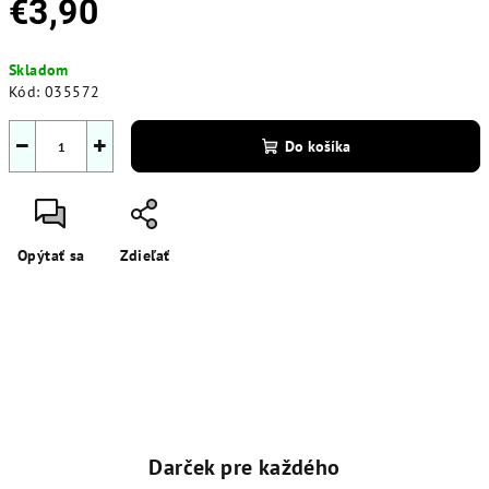
€3,90
Jednotková
Skladom
cena:
Kód:
035572
−
+
Do košíka
Opýtať sa
Zdieľať
Darček pre každého