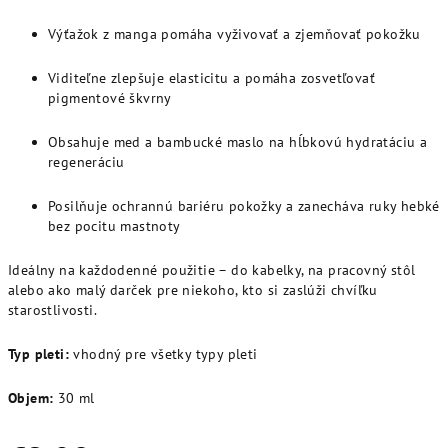
Výťažok z manga pomáha vyživovať a zjemňovať pokožku
Viditeľne zlepšuje elasticitu a pomáha zosvetľovať
pigmentové škvrny
Obsahuje med a bambucké maslo na hĺbkovú hydratáciu a
regeneráciu
Posilňuje ochrannú bariéru pokožky a zanecháva ruky hebké
bez pocitu mastnoty
Ideálny na každodenné použitie – do kabelky, na pracovný stôl
alebo ako malý darček pre niekoho, kto si zaslúži chvíľku
starostlivosti.
Typ pleti:
vhodný pre všetky typy pleti
Objem:
30 ml