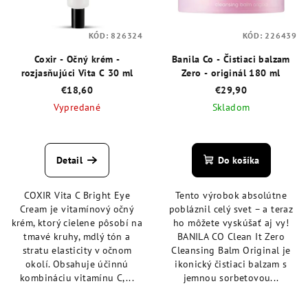
KÓD:
826324
KÓD:
226439
Coxir - Očný krém -
Banila Co - Čistiaci balzam
rozjasňujúci Vita C 30 ml
Zero - originál 180 ml
€18,60
€29,90
Vypredané
Skladom
Priemerné
Priemerné
hodnotenie
hodnotenie
produktu
produktu
Detail
Do košíka
je
je
5,0
4,8
COXIR Vita C Bright Eye
Tento výrobok absolútne
z
z
Cream je vitamínový očný
pobláznil celý svet – a teraz
5
5
krém, ktorý cielene pôsobí na
ho môžete vyskúšať aj vy!
hviezdičiek.
hviezdičiek.
tmavé kruhy, mdlý tón a
BANILA CO Clean It Zero
stratu elasticity v očnom
Cleansing Balm Original je
okolí. Obsahuje účinnú
ikonický čistiaci balzam s
kombináciu vitamínu C,...
jemnou sorbetovou...