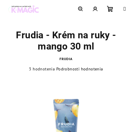
Prejsť
na
obsah
Nákupn
Hľadať
Prihlásenie
Frudia - Krém na ruky -
košík
mango 30 ml
FRUDIA
Priemerné
3 hodnotenia
Podrobnosti hodnotenia
hodnotenie
produktu
je
5,0
z
5
hviezdičiek.