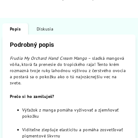
Popis
Diskusia
Podrobný popis
Frudia My Orchard Hand Cream Mango
– sladká mangová
vôňa, ktorá ťa prenesie do tropického raja! Tento krém
rozmazná tvoje ruky lahodnou výživou z čerstvého ovocia
a postará sa o pokožku ako o tú najvzácnejšiu vec na
svete.
Prečo si ho zamiluješ?
Výťažok z manga pomáha vyživovať a zjemňovať
pokožku
Viditeľne zlepšuje elasticitu a pomáha zosvetľovať
pigmentové škvrny