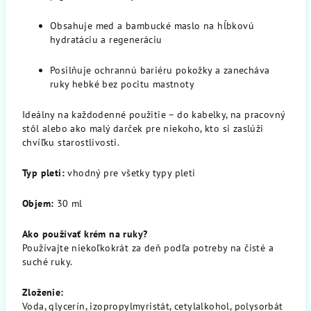
Obsahuje med a bambucké maslo na hĺbkovú
hydratáciu a regeneráciu
Posilňuje ochrannú bariéru pokožky a zanecháva
ruky hebké bez pocitu mastnoty
Ideálny na každodenné použitie – do kabelky, na pracovný
stôl alebo ako malý darček pre niekoho, kto si zaslúži
chvíľku starostlivosti.
Typ pleti:
vhodný pre všetky typy pleti
Objem:
30 ml
Ako používať krém na ruky?
Používajte niekoľkokrát za deň podľa potreby na čisté a
suché ruky.
Zloženie:
Voda, glycerín, izopropylmyristát, cetylalkohol, polysorbát