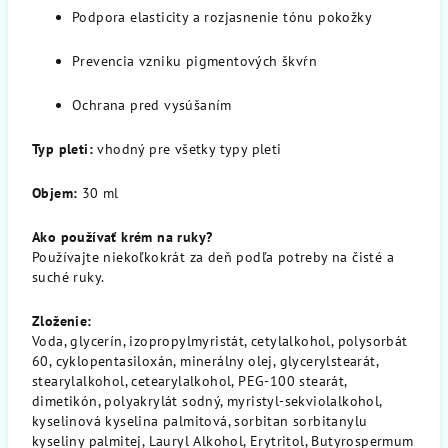
Podpora elasticity a rozjasnenie tónu pokožky
Prevencia vzniku pigmentových škvŕn
Ochrana pred vysúšaním
Typ pleti:
vhodný pre všetky typy pleti
Objem:
30 ml
Ako používať krém na ruky?
Používajte niekoľkokrát za deň podľa potreby na čisté a
suché ruky.
Zloženie:
Voda, glycerín, izopropylmyristát, cetylalkohol, polysorbát
60, cyklopentasiloxán, minerálny olej, glycerylstearát,
stearylalkohol, cetearylalkohol, PEG-100 stearát,
dimetikón, polyakrylát sodný, myristyl-sekviolalkohol,
kyselinová kyselina palmitová, sorbitan sorbitanylu
kyseliny palmitej, Lauryl Alkohol, Erytritol, Butyrospermum