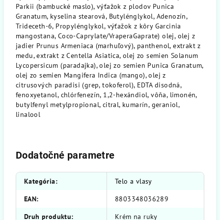
Parkii (bambucké maslo), výťažok z plodov Punica
Granatum, kyselina stearová, Butylénglykol, Adenozín,
Trideceth-6, Propylénglykol, výťažok z kôry Garcinia
mangostana, Coco-Caprylate/VraperaGaprate) olej, olej z
jadier Prunus Armeniaca (marhuľový), panthenol, extrakt z
medu, extrakt z Centella Asiatica, olej zo semien Solanum
Lycopersicum (paradajka), olej zo semien Punica Granatum,
olej zo semien Mangifera Indica (mango), olej z
citrusových paradisi (grep, tokoferol), EDTA disodná,
fenoxyetanol, chlórfenezín, 1,2-hexándiol, vôňa, limonén,
butylfenyl metylpropional, citral, kumarín, geraniol,
linalool
Dodatočné parametre
Kategória
:
Telo a vlasy
EAN
:
8803348036289
Druh produktu
:
Krém na ruky