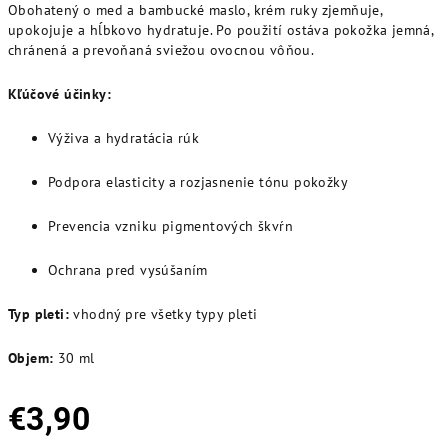
Obohatený o med a bambucké maslo, krém ruky zjemňuje,
upokojuje a hĺbkovo hydratuje. Po použití ostáva pokožka jemná,
chránená a prevoňaná sviežou ovocnou vôňou.
Kľúčové účinky:
Výživa a hydratácia rúk
Podpora elasticity a rozjasnenie tónu pokožky
Prevencia vzniku pigmentových škvŕn
Ochrana pred vysúšaním
Typ pleti:
vhodný pre všetky typy pleti
Objem:
30 ml
€3,90