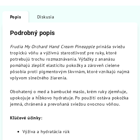
Popis
Diskusia
Podrobný popis
Frudia My Orchard Hand Cream Pineapple
prináša sviežu
tropickú vôňu a výživnú starostlivosť pre ruky, ktoré
potrebujú trochu rozmaznávania. Výťažky z ananásu
pomáhajú zlepšiť elasticitu pokožky a zároveň cielene
pôsobia proti pigmentovým škvrnám, ktoré vznikajú najmä
vplyvom slnečného žiarenia.
Obohatený o med a bambucké maslo, krém ruky zjemňuje,
upokojuje a hĺbkovo hydratuje. Po použití ostáva pokožka
jemná, chránená a prevoňaná sviežou ovocnou vôňou.
Kľúčové účinky:
Výživa a hydratácia rúk