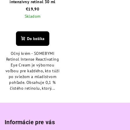
intenzívny retinol 30 ml
€19,90
Skladom
Priemerné
hodnotenie
produktu
Do košíka
je
4,8
Očný krém - SOMEBYMI
z
Retinol Intense Reactivating
5
Eye Cream je výbornou
hviezdičiek.
voľbou pre každého, kto túži
po sviežom a mladistvom
pohľade. Obsahuje 0,1 %
čistého retinolu, ktorý...
Z
á
p
Informácie pre vás