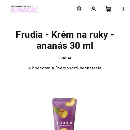
Prejsť
na
obsah
Nákupn
Hľadať
Prihlásenie
Frudia - Krém na ruky -
košík
ananás 30 ml
FRUDIA
Priemerné
4 hodnotenia
Podrobnosti hodnotenia
hodnotenie
produktu
je
5,0
z
5
hviezdičiek.