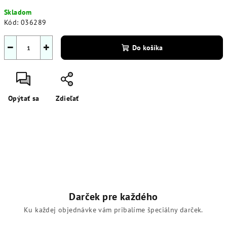
Jednotková
Skladom
cena:
Kód:
036289
−
+
Do košíka
Opýtať sa
Zdieľať
Darček pre každého
Ku každej objednávke vám pribalíme špeciálny darček.