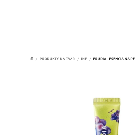
Prejsť
na
obsah
/
PRODUKTY NA TVÁR
/
INÉ
/
FRUDIA - ESENCIA NA P
DOMOV