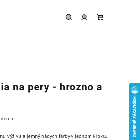
Hľadať
Prihlásenie
Nákupný
košík
ia na pery - hrozno a
otenia
nu výživu a jemný nádych farby v jednom kroku.