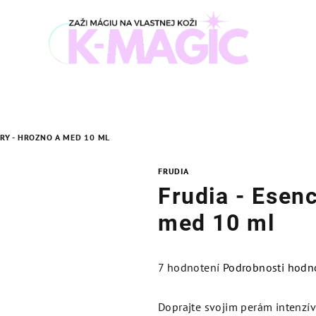
ERY - HROZNO A MED 10 ML
FRUDIA
Frudia - Esenc
med 10 ml
Priemerné
7 hodnotení
Podrobnosti hodn
hodnotenie
produktu
Doprajte svojim perám intenzív