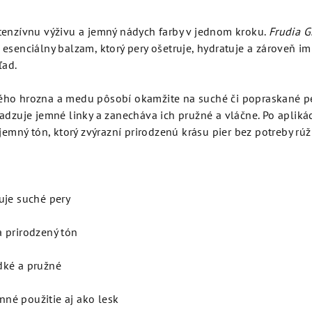
tenzívnu výživu a jemný nádych farby v jednom kroku.
Frudia G
 esenciálny balzam, ktorý pery ošetruje, hydratuje a zároveň im
ľad.
ého hrozna a medu pôsobí okamžite na suché či popraskané p
adzuje jemné linky a zanecháva ich pružné a vláčne. Po aplikác
jemný tón, ktorý zvýrazní prirodzenú krásu pier bez potreby rúž
uje suché pery
 prirodzený tón
dké a pružné
né použitie aj ako lesk