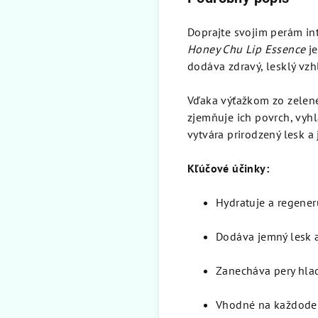
Doprajte svojim perám in
Honey Chu Lip Essence
je
dodáva zdravý, lesklý vzh
Vďaka výťažkom zo zelen
zjemňuje ich povrch, vyhl
vytvára prirodzený lesk a 
Kľúčové účinky:
Hydratuje a regener
Dodáva jemný lesk a
Zanecháva pery hla
Vhodné na každoden