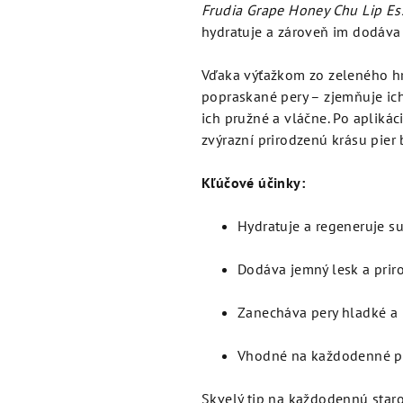
je
Frudia Grape Honey Chu Lip Es
5,0
hydratuje a zároveň im dodáva 
z
5
Vďaka výťažkom zo zeleného h
hviezdičiek.
popraskané pery – zjemňuje ic
ich pružné a vláčne. Po aplikáci
zvýrazní prirodzenú krásu pier 
Kľúčové účinky:
Hydratuje a regeneruje s
Dodáva jemný lesk a prir
Zanecháva pery hladké a
Vhodné na každodenné po
Skvelý tip na každodennú staros