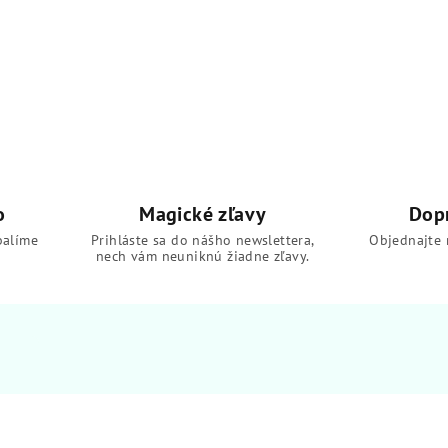
o
Magické zľavy
Dop
balíme
Prihláste sa do nášho newslettera,
Objednajte 
nech vám neuniknú žiadne zľavy.