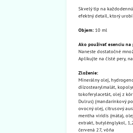
Skvelý tip na každodennú 
efektný detail, ktorý urobí
Objem:
10 ml
Ako používať esenciu na 
Naneste dostatočné množs
Aplikujte na čisté pery, 
Zloženie:
Minerálny olej, hydrogeno
diizostearylmalát, kopoly
tokoferylacetát, olej z kô
Dulrus) (mandarínkový po
ovocný olej, citrusový aur
mentha viridis (mäta), ole
extrakt, butylénglykol, 1
červená 27, vôňa