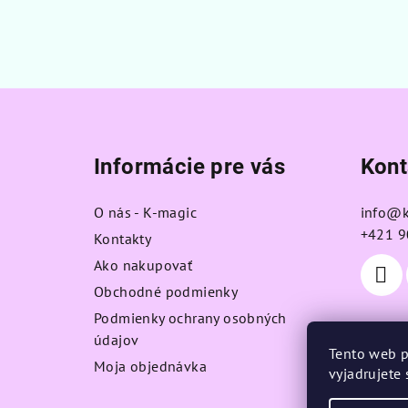
Z
á
Informácie pre vás
Kont
p
ä
O nás - K-magic
info
@
+421 9
t
Kontakty
Ako nakupovať
i
Obchodné podmienky
e
Podmienky ochrany osobných
údajov
Tento web p
Moja objednávka
vyjadrujete 