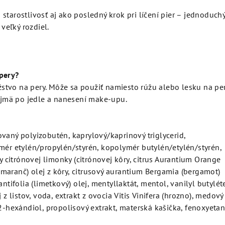
starostlivosť aj ako posledný krok pri líčení pier – jednoduchý
 veľký rozdiel.
pery?
tvo na pery. Môže sa použiť namiesto rúžu alebo lesku na per
najmä po jedle a nanesení make-upu.
vaný polyizobutén, kaprylový/kaprinový triglycerid,
mér etylén/propylén/styrén, kopolymér butylén/etylén/styrén,
ry citrónovej limonky (citrónovej kôry, citrus Aurantium Orange
maranč) olej z kôry, citrusový aurantium Bergamia (bergamot)
antifolia (limetkový) olej, mentyllaktát, mentol, vanilyl butyléte
j z listov, voda, extrakt z ovocia Vitis Vinifera (hrozno), medový
,2-hexándiol, propolisový extrakt, materská kašička, fenoxyetan