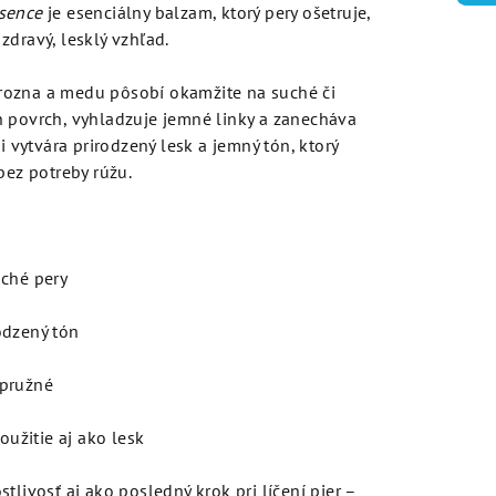
sence
je esenciálny balzam, ktorý pery ošetruje,
zdravý, lesklý vzhľad.
rozna a medu pôsobí okamžite na suché či
h povrch, vyhladzuje jemné linky a zanecháva
i vytvára prirodzený lesk a jemný tón, ktorý
bez potreby rúžu.
uché pery
odzený tón
 pružné
užitie aj ako lesk
tlivosť aj ako posledný krok pri líčení pier –