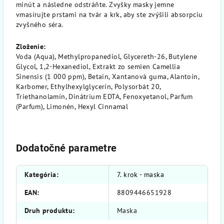
minút a následne odstráňte. Zvyšky masky jemne
vmasírujte prstami na tvár a krk, aby ste zvýšili absorpciu
zvyšného séra.
Zloženie:
Voda (Aqua), Methylpropanediol, Glycereth-26, Butylene
Glycol, 1,2-Hexanediol, Extrakt zo semien Camellia
Sinensis (1 000 ppm), Betain, Xantanová guma, Alantoín,
Karbomer, Ethylhexylglycerín, Polysorbát 20,
Triethanolamín, Dinátrium EDTA, Fenoxyetanol, Parfum
(Parfum), Limonén, Hexyl Cinnamal
Dodatočné parametre
Kategória
:
7. krok - maska
EAN
:
8809446651928
Druh produktu
:
Maska