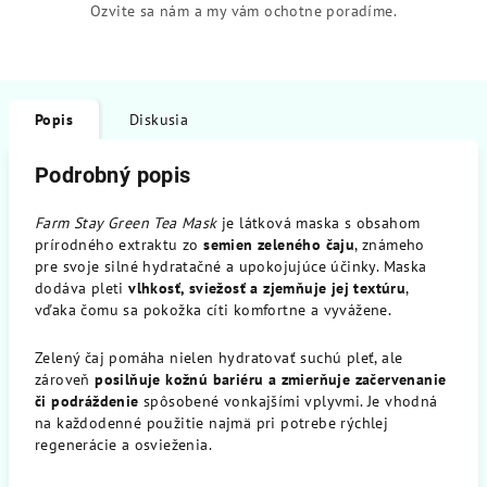
Ozvite sa nám a my vám ochotne poradíme.
Popis
Diskusia
Podrobný popis
Farm Stay Green Tea Mask
je látková maska s obsahom
prírodného extraktu zo
semien zeleného čaju
, známeho
pre svoje silné hydratačné a upokojujúce účinky. Maska
dodáva pleti
vlhkosť, sviežosť a zjemňuje jej textúru
,
vďaka čomu sa pokožka cíti komfortne a vyvážene.
Zelený čaj pomáha nielen hydratovať suchú pleť, ale
zároveň
posilňuje kožnú bariéru a zmierňuje začervenanie
či podráždenie
spôsobené vonkajšími vplyvmi. Je vhodná
na každodenné použitie najmä pri potrebe rýchlej
regenerácie a osvieženia.