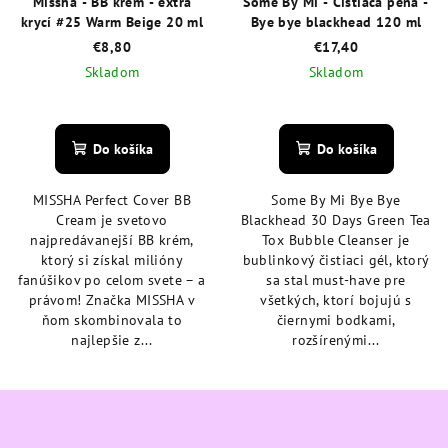
Missha - BB krém - extra
Some By Mi - Čistiaca pena -
krycí #25 Warm Beige 20 ml
Bye bye blackhead 120 ml
€8,80
€17,40
Skladom
Skladom
Priemerné
Priemerné
hodnotenie
hodnotenie
produktu
produktu
Do košíka
Do košíka
je
je
4,7
4,6
MISSHA Perfect Cover BB
Some By Mi Bye Bye
z
z
Cream je svetovo
Blackhead 30 Days Green Tea
5
5
najpredávanejší BB krém,
Tox Bubble Cleanser je
hviezdičiek.
hviezdičiek.
ktorý si získal milióny
bublinkový čistiaci gél, ktorý
fanúšikov po celom svete – a
sa stal must-have pre
právom! Značka MISSHA v
všetkých, ktorí bojujú s
ňom skombinovala to
čiernymi bodkami,
najlepšie z...
rozšírenými...
Z
á