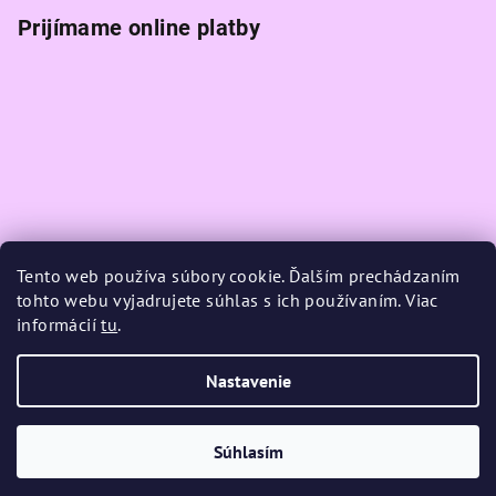
Prijímame online platby
Tento web používa súbory cookie. Ďalším prechádzaním
tohto webu vyjadrujete súhlas s ich používaním. Viac
informácií
tu
.
Nastavenie
Copyright 2026
K-magic
. Všetky práva vyhradené.
Upraviť
nastavenie cookies
Súhlasím
Vytvoril Shoptet