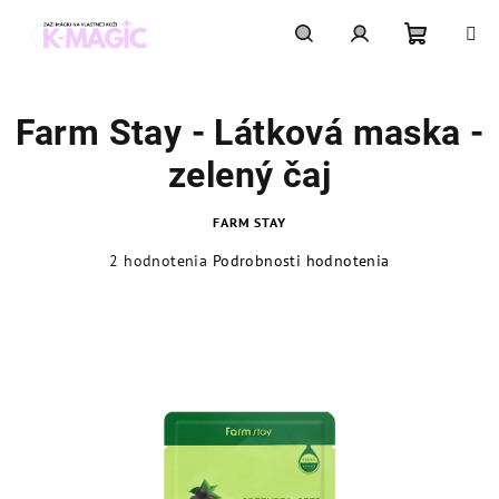
Prejsť
na
obsah
Nákupn
Hľadať
Prihlásenie
Farm Stay - Látková maska -
košík
zelený čaj
FARM STAY
Priemerné
2 hodnotenia
Podrobnosti hodnotenia
hodnotenie
produktu
je
5,0
z
5
hviezdičiek.