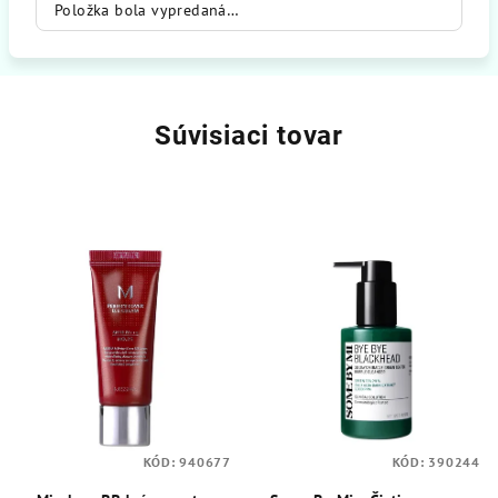
Položka bola vypredaná…
Súvisiaci tovar
KÓD:
940677
KÓD:
390244