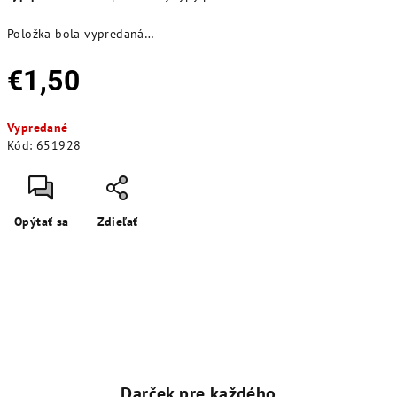
Položka bola vypredaná…
€1,50
Jednotková
Vypredané
cena:
Kód:
651928
Opýtať sa
Zdieľať
Darček pre každého