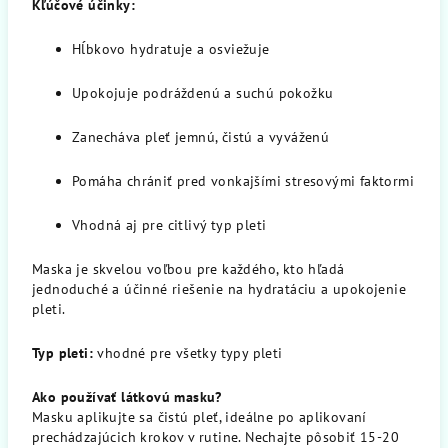
Kľúčové účinky:
Hĺbkovo hydratuje a osviežuje
Upokojuje podráždenú a suchú pokožku
Zanecháva pleť jemnú, čistú a vyváženú
Pomáha chrániť pred vonkajšími stresovými faktormi
Vhodná aj pre citlivý typ pleti
Maska je skvelou voľbou pre každého, kto hľadá
jednoduché a účinné riešenie na hydratáciu a upokojenie
pleti.
Typ pleti:
vhodné pre všetky typy pleti
Ako používať látkovú masku?
Masku aplikujte sa čistú pleť, ideálne po aplikovaní
prechádzajúcich krokov v rutine. Nechajte pôsobiť 15-20