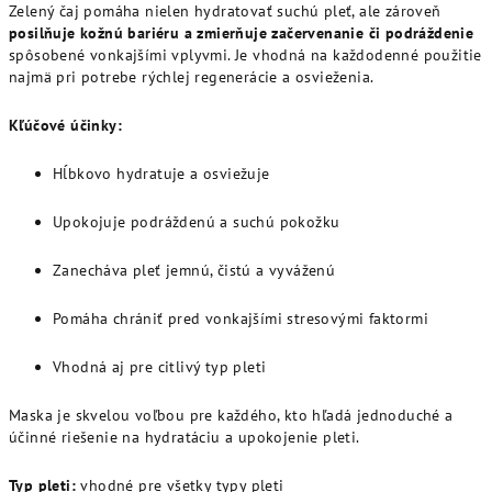
Zelený čaj pomáha nielen hydratovať suchú pleť, ale zároveň
posilňuje kožnú bariéru a zmierňuje začervenanie či podráždenie
spôsobené vonkajšími vplyvmi. Je vhodná na každodenné použitie
najmä pri potrebe rýchlej regenerácie a osvieženia.
Kľúčové účinky:
Hĺbkovo hydratuje a osviežuje
Upokojuje podráždenú a suchú pokožku
Zanecháva pleť jemnú, čistú a vyváženú
Pomáha chrániť pred vonkajšími stresovými faktormi
Vhodná aj pre citlivý typ pleti
Maska je skvelou voľbou pre každého, kto hľadá jednoduché a
účinné riešenie na hydratáciu a upokojenie pleti.
Typ pleti:
vhodné pre všetky typy pleti