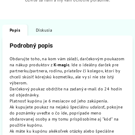
Ozvite sa nám a my vám ochotne poradíme.
Popis
Diskusia
Podrobný popis
Obdarujte toho, na kom vám záleží, darčekovým poukazom
na nákup produktov z
K-magic
. Ide o ideálny darček pre
partnerku/partnera, rodinu, priateľov či kolegov, ktorí by
chceli skúsiť kórejskú kozmetiku, ale vy si nie ste istý
výberom.
Darčekový poukaz obdržíte na zadaný e-mail do 24 hodín
od objednávky.
Platnosť kupónu je 6 mesiacov od jeho zakúpenia.
Ak kupujete poukaz na nejakú špeciálnu udalosť, pokojne
do poznámky uveďte o čo ide, poprípade meno
obdarovanej osoby a my tomu prispôsobíme aj "kód" na
použitie kupónu.
Ak máte ku kupónu akékoľvek otázky alebo špeciálne