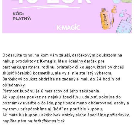
Obdarujte toho, na kom vám záleží, darčekovým poukazom na
nákup produktov z
K-magic
. Ide o ideálny darček pre
partnerku/partnera, rodinu, priateľov či kolegov, ktorí by chceli
skúsiť kórejskú kozmetiku, ale vy si nie ste istý výberom.
Darčekový poukaz obdržíte na zadaný e-mail do 24 hodín od
objednávky.
Platnosť kupónu je 6 mesiacov od jeho zakúpenia.
Ak kupujete poukaz na nejakú špeciálnu udalosť, pokojne do
poznámky uveďte o čo ide, poprípade meno obdarovanej osoby a
my tomu prispôsobíme aj "kód" na použitie kupónu.
Ak máte ku kupónu akékoľvek otázky alebo špeciálne požiadavky,
napíšte nám na
info@kmagic.sk