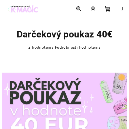
Prejsť
na
obsah
Nákupn
Hľadať
Prihlásenie
Darčekový poukaz 40€
košík
Priemerné
2 hodnotenia
Podrobnosti hodnotenia
hodnotenie
produktu
je
5,0
z
5
hviezdičiek.