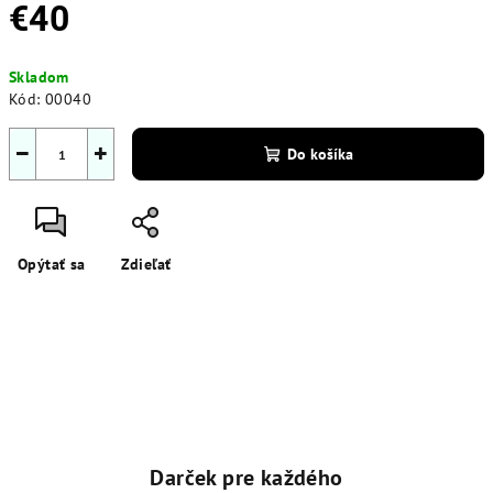
€40
Jednotková
Skladom
cena:
Kód:
00040
−
+
Do košíka
Opýtať sa
Zdieľať
Darček pre každého