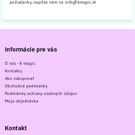
požiadavky, napíšte nám na
info@kmagic.sk
Z
á
p
Informácie pre vás
ä
O nás - K-magic
t
Kontakty
i
Ako nakupovať
e
Obchodné podmienky
Podmienky ochrany osobných údajov
Moja objednávka
Kontakt