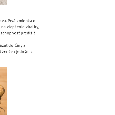
ova. Prvá zmienka o
a zlepšenie vitality,
 schopnosť predĺžiť
ážať do Číny a
ný ženšen jedným z