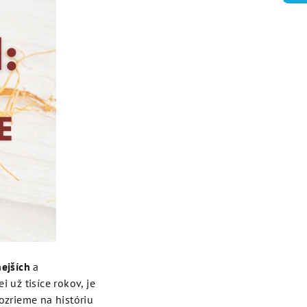
ejších
a
i už tisíce rokov, je
zrieme na históriu