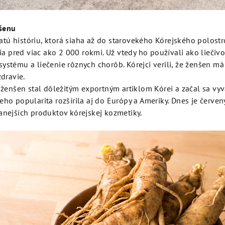
nšenu
tú históriu, ktorá siaha až do starovekého Kórejského polostr
pred viac ako 2 000 rokmi. Už vtedy ho používali ako liečivo n
ystému a liečenie rôznych chorôb. Kórejci verili, že ženšen má
zdravie.
ý ženšen stal dôležitým exportným artiklom Kórei a začal sa vyv
eho popularita rozšírila aj do Európy a Ameriky. Dnes je červe
anejších produktov kórejskej kozmetiky.