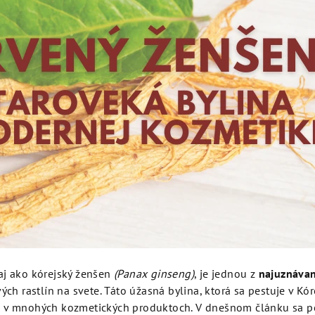
aj ako kórejský ženšen
(Panax ginseng)
, je jednou z
najuznávan
vých rastlín na svete. Táto úžasná bylina, ktorá sa pestuje v Kóre
 v mnohých kozmetických produktoch. V dnešnom článku sa po