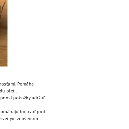
tnosťami. Pomáha
du pleti.
opnosť pokožky udržať
pomáhajú bojovať proti
 červeným ženšenom