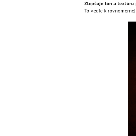
Zlepšuje tón a textúru 
To vedie k rovnomernejš