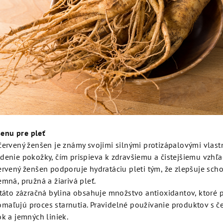
enu pre pleť
červený ženšen je známy svojimi silnými protizápalovými vlas
denie pokožky, čím prispieva k zdravšiemu a čistejšiemu vzhľa
ervený ženšen podporuje hydratáciu pleti tým, že zlepšuje sch
emná, pružná a žiarivá pleť.
 táto zázračná bylina obsahuje množstvo antioxidantov, ktoré 
maľujú proces starnutia. Pravidelné používanie produktov s
ok a jemných liniek.