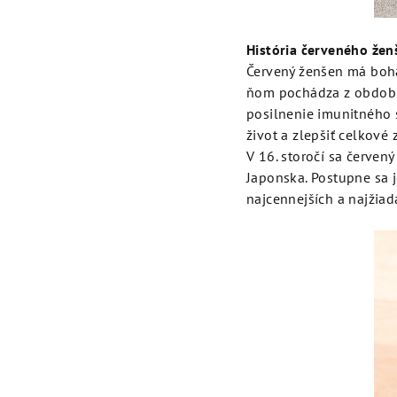
História červeného že
Červený ženšen má boha
ňom pochádza z obdobia 
posilnenie imunitného s
život a zlepšiť celkové 
V 16. storočí sa červen
Japonska. Postupne sa j
najcennejších a najžiad