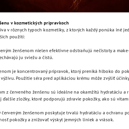
šenu v kozmetických prípravkoch
va v rôznych typoch kozmetiky, z ktorých každý ponúka iné jed
ších použití:
rveným ženšenom nielen efektívne odstraňujú nečistoty a make
chávajú ju sviežu a čistú.
nom je koncentrovaný prípravok, ktorý preniká hlboko do pok
výživu. Použitie séra pred aplikáciou krému môže zvýšiť účinky 
m z červeného ženšenu sú ideálne na okamžitú hydratáciu a rev
 ďalšie zložky, ktoré podporujú zdravie pokožky, ako sú vitamí
 červeným ženšenom poskytuje trvalú hydratáciu a ochranu po
osť pokožky a znižovať výskyt jemných liniek a vrások.