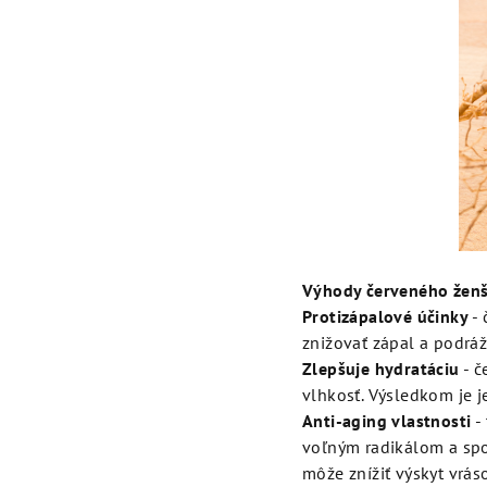
Výhody červeného ženš
Protizápalové účinky
- 
znižovať zápal a podráž
Zlepšuje hydratáciu
- č
vlhkosť. Výsledkom je j
Anti-aging vlastnosti
-
voľným radikálom a spo
môže znížiť výskyt vrás