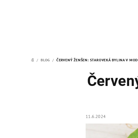
Prejsť
na
obsah
/
BLOG
/
ČERVENÝ ŽENŠEN: STAROVEKÁ BYLINA V MO
DOMOV
Červený
11.6.2024