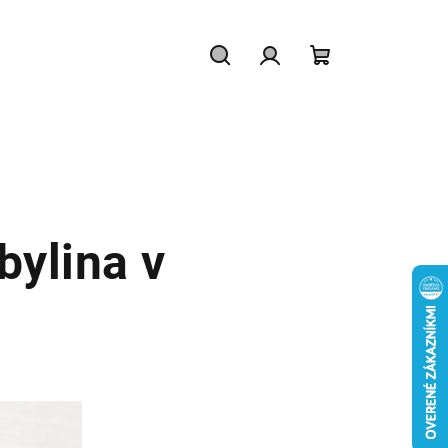
Hľadať
Prihlásenie
Nákupný
košík
bylina v
e