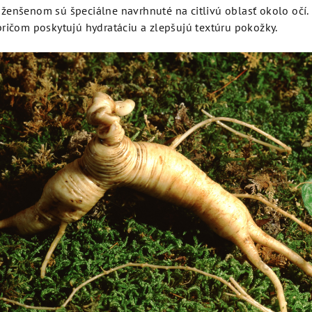
ženšenom sú špeciálne navrhnuté na citlivú oblasť okolo očí.
ričom poskytujú hydratáciu a zlepšujú textúru pokožky.