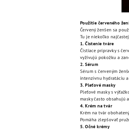
Použitie červeného žen
Červený ženšen sa použí
Tu je niekoľko najčastej
1. Čistenie tváre
Čistiace prípravky s če
vyživujú pokožku a zane
2. Sérum
Sérum s červeným ženše
intenzívnu hydratáciu a 
3. Pleťové masky
Pleťové masky s výťažko
masky často obsahujú aj
4. Krém na tvár
Krém na tvár obohatený
Pomáha zlepšovať pružn
5. Očné krémy