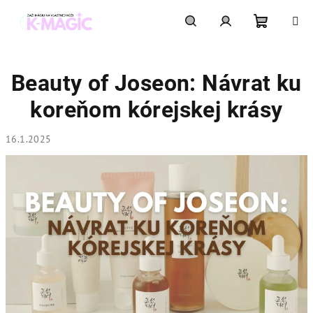
Prejsť
na
obsah
Nákupn
Hľadať
Prihlásenie
Beauty of Joseon: Návrat ku
košík
koreňom kórejskej krásy
16.1.2025