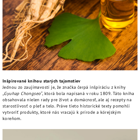
Inšpirované knihou starých tajomstiev
Jednou zo zaujímavostí je, že značka čerpá inšpiráciu z knihy
„Gyuhap Chongseo“
, ktorá bola napísaná v roku 1809. Táto kniha
obsahovala nielen rady pre život a domácnosť, ale aj recepty na
starostlivosť o pleť a telo. Práve tieto historické texty pomohli
vytvoriť produkty, ktoré nás vracajú k prírode a kórejským
koreňom.