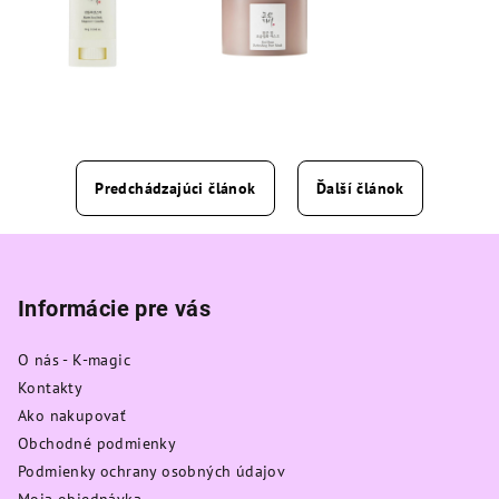
Predchádzajúci článok
Ďalší článok
Z
á
p
Informácie pre vás
ä
O nás - K-magic
t
Kontakty
i
Ako nakupovať
e
Obchodné podmienky
Podmienky ochrany osobných údajov
Moja objednávka