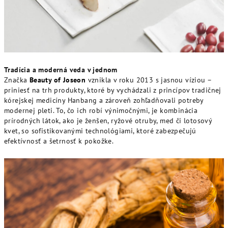
Tradícia a moderná veda v jednom
Značka
Beauty of Joseon
vznikla v roku 2013 s jasnou víziou –
priniesť na trh produkty, ktoré by vychádzali z princípov tradičnej
kórejskej medicíny Hanbang a zároveň zohľadňovali potreby
modernej pleti. To, čo ich robí výnimočnými, je kombinácia
prírodných látok, ako je ženšen, ryžové otruby, med či lotosový
kvet, so sofistikovanými technológiami, ktoré zabezpečujú
efektívnosť a šetrnosť k pokožke.