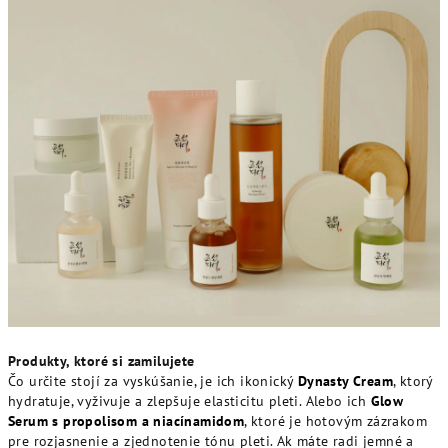
Produkty, ktoré si zamilujete
Čo určite stojí za vyskúšanie, je ich ikonický
Dynasty Cream
, ktorý
hydratuje, vyživuje a zlepšuje elasticitu pleti. Alebo ich
Glow
Serum s propolisom a niacínamidom
, ktoré je hotovým zázrakom
pre rozjasnenie a zjednotenie tónu pleti. Ak máte radi jemné a