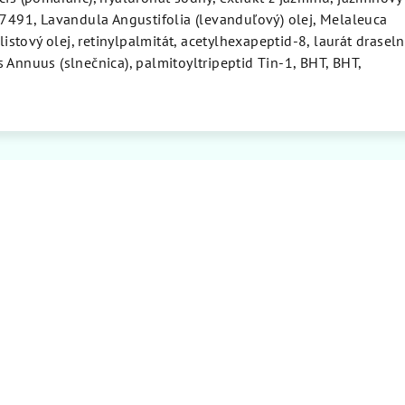
77491, Lavandula Angustifolia (levanduľový) olej, Melaleuca
 listový olej, retinylpalmitát, acetylhexapeptid-8, laurát draseln
 Annuus (slnečnica), palmitoyltripeptid Tin-1, BHT, BHT,