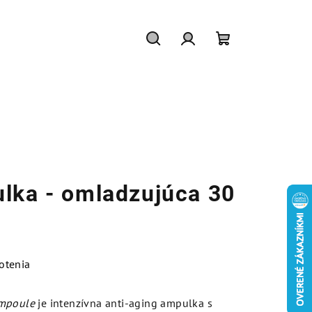
Hľadať
Prihlásenie
Nákupný
košík
lka - omladzujúca 30
otenia
Ampoule
je intenzívna anti-aging ampulka s