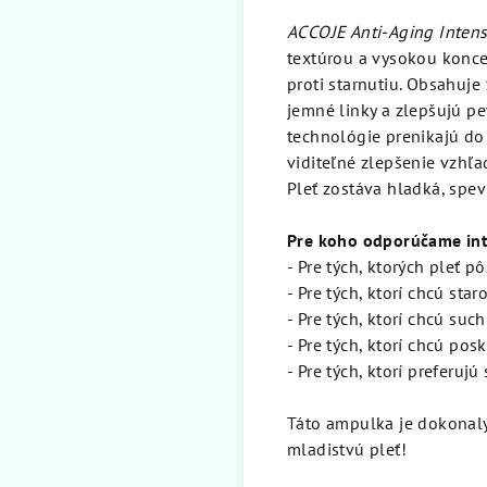
ACCOJE Anti-Aging Inten
textúrou a vysokou konce
proti starnutiu. Obsahuj
jemné linky a zlepšujú p
technológie prenikajú do 
viditeľné zlepšenie vzhľ
Pleť zostáva hladká, spev
Pre koho odporúčame int
- Pre tých, ktorých pleť p
- Pre tých, ktorí chcú star
- Pre tých, ktorí chcú su
- Pre tých, ktorí chcú po
- Pre tých, ktorí preferuj
Táto ampulka je dokonalý
mladistvú pleť!