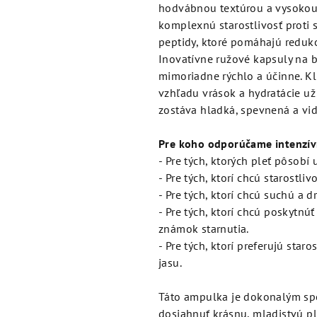
je
hodvábnou textúrou a vysokou 
4,7
komplexnú starostlivosť proti 
z
peptidy, ktoré pomáhajú reduko
5
Inovatívne ružové kapsuly na 
hviezdičiek.
mimoriadne rýchlo a účinne. Kli
vzhľadu vrások a hydratácie už
zostáva hladká, spevnená a vid
Pre koho odporúčame intenzív
- Pre tých, ktorých pleť pôsobí
- Pre tých, ktorí chcú starostlivo
- Pre tých, ktorí chcú suchú a 
- Pre tých, ktorí chcú poskytnú
známok starnutia.
- Pre tých, ktorí preferujú sta
jasu.
Táto ampulka je dokonalým spo
dosiahnuť krásnu, mladistvú pl