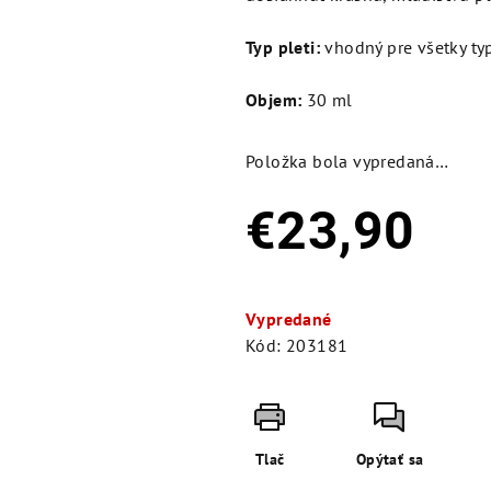
Typ pleti:
vhodný pre všetky typ
Objem:
30 ml
Položka bola vypredaná…
€23,90
Jednotková
cena:
Vypredané
Kód:
203181
Tlač
Opýtať sa