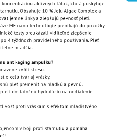
koncentráciou aktívnych látok, ktorá poskytuje
starnutiu. Obsahuje 10 % Jeju Algae Complex a
vať jemné linky a zlepšujú pevnosť pleti.
báze MF nano technológie prenikajú do pokožky
nické testy preukázali viditeľné zlepšenie
 po 4 týždňoch pravidelného používania. Pleť
iteľne mladšia.
nu anti-aging ampulku?
 unavene kvôli stresu.
sť o celú tvár aj vrásky.
drsnú pleť premeniť na hladkú a pevnú.
ť pleti dostatočnú hydratáciu na oddialenie
rostlivosť proti vráskam s efektom mladistvého
jencom v boji proti starnutiu a pomáha
eť!