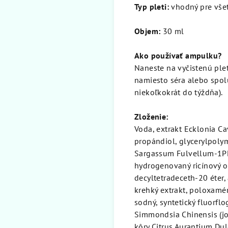
Typ pleti:
vhodný pre všet
Objem:
30 ml
Ako používať ampulku?
Naneste na vyčistenú ple
namiesto séra alebo spol
niekoľkokrát do týždňa).
Zloženie:
Voda, extrakt Ecklonia C
propándiol, glycerylpolym
Sargassum Fulvellum-1PEG
hydrogenovaný ricínový o
decyltetradeceth-20 éter,
krehký extrakt, poloxamér
sodný, syntetický fluorflo
Simmondsia Chinensis (joj
kôry Citrus Aurantium Dul