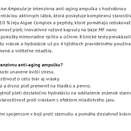
sive Ampoule
je intenzívna anti-aging ampulka s hodvábnou
ntráciou aktívnych látok, ktorá poskytuje komplexnú starostli
e 10 % Jeju Algae Complex a peptidy, ktoré pomáhajú redukovať
evnosť pleti. Inovatívne ružové kapsuly na báze MF nano
pokožky mimoriadne rýchlo a účinne. Klinické testy preukázali
adu vrások a hydratácie už po 4 týždňoch pravidelného používa
nená a viditeľne mladšia.
enzívnu anti-aging ampulku?
ôsobí unavene kvôli stresu.
ostlivosť o celú tvár aj vrásky.
chú a drsnú pleť premeniť na hladkú a pevnú.
skytnúť pleti dostatočnú hydratáciu na oddialenie známok starnu
ú starostlivosť proti vráskam s efektom mladistvého jasu.
m spojencom v boji proti starnutiu a pomáha dosiahnuť krásn