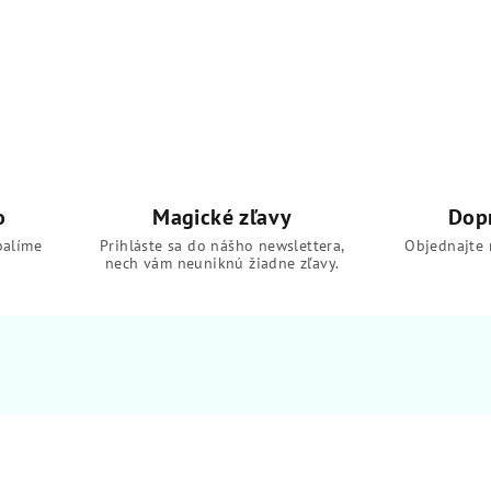
o
Magické zľavy
Dop
balíme
Prihláste sa do nášho newslettera,
Objednajte 
nech vám neuniknú žiadne zľavy.