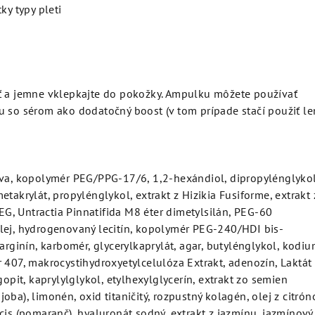
ky typy pleti
ť a jemne vklepkajte do pokožky. Ampulku môžete používať
u so sérom ako dodatočný boost (v tom prípade stačí použiť le
ava, kopolymér PEG/PPG-17/6, 1,2-hexándiol, dipropylénglykol
etakrylát, propylénglykol, extrakt z Hizikia Fusiforme, extrakt
, Untractia Pinnatifida M8 éter dimetylsilán, PEG-60
lej, hydrogenovaný lecitín, kopolymér PEG-240/HDI bis-
 arginín, karbomér, glycerylkaprylát, agar, butylénglykol, kodi
 407, makrocystihydroxyetylcelulóza Extrakt, adenozín, Laktát
gopit, kaprylylglykol, etylhexylglycerín, extrakt zo semien
oba), limonén, oxid titaničitý, rozpustný kolagén, olej z citrón
cis (pomaranč), hyaluronát sodný, extrakt z jazmínu, jazmínový