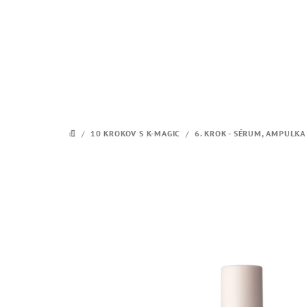
Prejsť
na
obsah
/
10 KROKOV S K-MAGIC
/
6. KROK - SÉRUM, AMPULKA
DOMOV