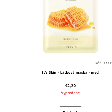
KÓD:
7381
It's Skin - Látková maska - med
€2,20
Vypredané
Priemerné
hodnotenie